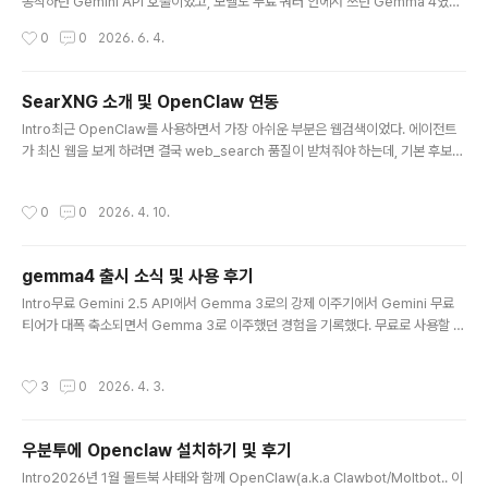
동작하던 Gemini API 호출이었고, 모델도 무료 쿼터 안에서 쓰던 Gemma 4였기
때문에 처음에는 단순한 rate limit이라고 생각했다.그런데 로그를 보니 일반적인 분
작성시간
0
0
2026. 6. 4.
당 요청 제한 문제가 아니었다. 에러 메시지는 Your prepayment credits are d
epleted였고, 상태는 RESOURCE_EXHAUSTED였다. 결론부터 말하면 기존 프
로젝트가 Google AI Studio의 Prepay 과금 체계에 묶이면서, 무료 쿼터가 남아
SearXNG 소개 및 OpenClaw 연동
있어도 API 호출이 막힌 상황이었다.무료 Gemini 2.5 API에서 Gemma 3로의
글 내용
Intro최근 OpenClaw를 사용하면서 가장 아쉬운 부분은 웹검색이었다. 에이전트
강제 이주기, gemma4 출시 소식 및 사용 후기에 이어 또 한 번 ..
가 최신 웹을 보게 하려면 결국 web_search 품질이 받쳐줘야 하는데, 기본 후보로
많이 거론되는 Brave Search는 편한 대신 유료 API이고 사용량 제한도 신경 써야
한다. 그래서 Brave Search fallback으로 DuckDuckGo가 보통 사용된다.처음
작성시간
0
0
2026. 4. 10.
에는 Playwright로 여러 사이트를 방문하며 하는 식으로 기본 검색을 사용하도록
설정도 해봤는데 실제로 어느 정도 결과는 가져오지만, 여러 소스를 돌며 검색하기에
는 일관성이 부족했고 속도도 아쉬웠다. 무엇보다 브라우저 화면을 그대로 읽다 보니
gemma4 출시 소식 및 사용 후기
LLM이 바로 소비하기 좋은 형태가 아니어서 토큰도 더 쓰게 된다. 결국 내가 원한 것
글 내용
은 브라우저 자동..
Intro무료 Gemini 2.5 API에서 Gemma 3로의 강제 이주기에서 Gemini 무료
티어가 대폭 축소되면서 Gemma 3로 이주했던 경험을 기록했다. 무료로 사용할 수
있는 상용 LLM API 의 선택 범위가 너무 좁다보니 성능손해를 보면서도 선택했고,
당시 추론 능력 차이로 인해 프롬프트 엔지니어링에 꽤 시간을 쏟아야 해 아쉬웠는
작성시간
3
0
2026. 4. 3.
데, 오늘은 Google의 Gemma 4 출시 소식을 들었다.Gemma 4는 Gemini 3와
동일한 연구 기반으로 만들어진 오픈웨이트 모델로, 31B Dense와 26B MoE를 포
함한 네 가지 크기로 제공되며 Apache 2.0 라이선스로 공개되었다. 특히 Gemm
우분투에 Openclaw 설치하기 및 후기
a 3 대비 추론 능력이 크게 향상되었다는 점이 눈에 띄었다. 바로 기존 프로젝트에
글 내용
모델명만 바꿔 ..
Intro2026년 1월 몰트북 사태와 함께 OpenClaw(a.k.a Clawbot/Moltbot.. 이