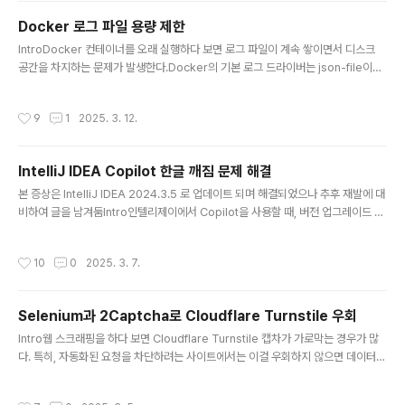
종료 후 재시작google-chrome --versionIntro우분투에서 크롬을 135 버전으
Docker 로그 파일 용량 제한
로 올린 ..
글 내용
IntroDocker 컨테이너를 오래 실행하다 보면 로그 파일이 계속 쌓이면서 디스크
공간을 차지하는 문제가 발생한다.Docker의 기본 로그 드라이버는 json-file이며,
별도로 설정하지 않으면 로그 파일 크기 제한 없이 계속 증가한다. 결국 서버의 디스
크가 꽉 차서 장애가 발생할 수도 있다. 이를 방지하려면 로그 파일의 크기를 제한하
작성시간
9
1
2025. 3. 12.
는 설정을 적용하는 것이 중요하다.끝없이 커진 로그파일이 결국 장애를 일으켜버렸
다.이번 글에서는 Docker 컨테이너의 로그 파일 크기를 제한하는 방법과 기존 로그
파일을 정리하는 방법, 그리고 Docker Compose에서 설정하는 방법까지 알아본
IntelliJ IDEA Copilot 한글 깨짐 문제 해결
다.Docker 로그 크기 제한Docker 로그 크기 제한 방법은 크게 3가지로 나뉜다.개
글 내용
별 컨테이너 실행 시 로그 제한 ..
본 증상은 IntelliJ IDEA 2024.3.5 로 업데이트 되며 해결되었으나 추후 재발에 대
비하여 글을 남겨둠Intro인텔리제이에서 Copilot을 사용할 때, 버전 업그레이드 후
한글 자동완성이 깨지는 문제가 발생했다. 이는 fallback font가 올바르게 불러와지
지 않아서 발생하는 것으로 보인다. 자동완성 미리보기는 한글이 다 깨져서 나오는
작성시간
10
0
2025. 3. 7.
데, 막상 tab을 누르면 제대로 입력된다. 현 개발 환경은 다음과 같다.Ubuntu 22.0
4IntelliJ IDEA Ultimate 2024.3.4.1Github Copilot 1.5.37-242해결원래 J
etBrains Mono는 한글을 지원 하지 않는다. https://www.jetbrains.com/ko-
Selenium과 2Captcha로 Cloudflare Turnstile 우회
kr/lp/mono/그래서 적당한 Fallb..
글 내용
Intro웹 스크래핑을 하다 보면 Cloudflare Turnstile 캡차가 가로막는 경우가 많
다. 특히, 자동화된 요청을 차단하려는 사이트에서는 이걸 우회하지 않으면 데이터를
가져올 수 없다. API가 제공되지 않는 경우, 어쩔 수 없이 크롤링을 통해 데이터를 수
집해야 하지만, Turnstile이 이를 방해할 수 있다.Verify you are human by co
작성시간