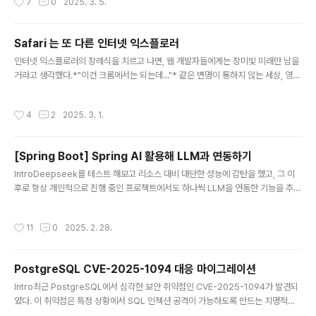
7
0
2025. 3. 5.
mpleting the action below.위와 같이 Turnstile이 앞을 가로막아 자동수집이
안되면 곤란하다.이번 글에서는 Selenium과 2Captcha API를 활용해 Cloudflar
e 캡차를 뚫고 웹페이지에 자동으로 접속하는 과정을 정리한다. 또한, 성공적으로 접
Safari 는 또 다른 인터넷 익스플로러
속한 후 HTML을 저장하는 방법까지 다룬다. 이제부터 캡차를..
글 내용
인터넷 익스플로러의 장례식을 치르고 나면, 웹 개발자들에게는 장미빛 미래만 남을
거라고 생각했다.*"이건 크롬에서는 되는데..."* 같은 변명이 통하지 않는 세상, 영혼
을 갈아 넣는 고통도 이제 과거가 됐다고 믿고 싶었다. 하지만 Safari가 기막히게 그
빈자리를 채워버렸다. 파레토 법칙은 역시 강력했다. vh 좀 맘대로 처리했다고 모바
작성시간
4
2
2025. 3. 1.
일 사파리에서는이러면서 페이지를 그냥 터뜨려 버린다. 그냥 그려주면 되잖아? 다
른 브라우저들은 해주는데...저거 하나 잡으려고 커밋을 하나하나 checkout 해 가
며 내부 IP를 통해 iPhone Safari로 접속해서 직접 확인해야 했다. 아무리 그래도
[Spring Boot] Spring AI 활용해 LLM과 연동하기
CSS 문제로 페이지를 터뜨리다니. 터뜨렸으면 원인에 대한 힌트라도 줘야 하는 거
글 내용
아닌가? Xcode 라도 깔면 나..
IntroDeepseek를 테스트 해보고 리소스 대비 대단한 성능에 감탄을 했고, 그 이
후로 항상 개인적으로 진행 중인 프로젝트에서도 하나씩 LLM을 연동한 기능을 추가
하려고 생각해왔다. LLM을 적용해 가치를 만들어낼 수 있는 분야는 너무나도 다양
하다.튜토리얼 수준으로 진행할 예정이기에 원래는 로컬에서 DeepSeek R-1의 8
작성시간
11
0
2025. 2. 28.
B 정도의 모델을 돌려서 처리하려 했지만, 아쉽게도 몇 번의 테스트 결과 해결되지
않는 한글 처리 이슈가 있었다. 응답이 오래 걸리는건 스케줄러로 처리하도록 하면
어느정도는 해결 가능하지만, 정확도는 타협할 수 없는 부분이다. 32B 이상 모델은
PostgreSQL CVE-2025-1094 대응 마이그레이션
사용해야 한글도 원활하게 소화해내는걸로 보이는데 집에서 열심히 돌아가고 있는
글 내용
서버 노트북 스펙은 그 정도를 감당할 수준이 아니다.그래..
Intro최근 PostgreSQL에서 심각한 보안 취약점인 CVE-2025-1094가 발견되
었다. 이 취약점은 특정 상황에서 SQL 인젝션 공격이 가능하도록 만드는 치명적인
문제로, PQescapeLiteral(), PQescapeIdentifier(), PQescapeString(), P