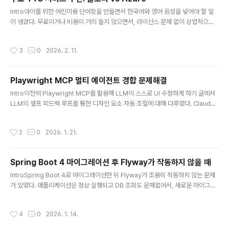
주간 리밋 모두 금방 금방 다 써버리곤 했었는데 ChatGPT Pro는 밤새 에이전트 혼
글 내용
자 작업하게끔 ..
Intro아이를 위한 어린이용 단어장을 만들면서 한국어와 영어 음성을 넣어야 할 일
이 생겼다. 무료이거나 비용이 거의 들지 않으면서, 라이선스 문제 없이 상업적으로
도 사용 가능한 TTS 서비스가 필요했다. 여러 서비스를 직접 비교해본 끝에 결론부
터 말하면 Microsoft Azure Text-to-Speech를 선택했다.비교해본 서비스들T
작성시간
3
0
2026. 2. 11.
TS 서비스를 고를 때 가장 중요하게 본 기준은 세 가지였다. 음성 품질, 무료 사용량,
그리고 라이선스.네이버 클로바더빙한국어 음성 품질만 놓고 보면 클로바더빙이 꽤
괜찮았다. 자연스러운 한국어 발음과 다양한 목소리를 제공하고 있어서 첫인상은 좋
Playwright MCP 멀티 에이전트 경합 문제해결
았다. 다만 무료 사용 시 반드시 출처를 표기해야 하고, 상업 콘텐츠 제작에는 사용할
글 내용
수 없다는 제약이 있다. 당장 수익화 계..
Intro이전에 Playwright MCP를 활용해 LLM이 스스로 UI 수정하게 하기 글에서
LLM의 셀프 피드백 루프를 통한 디자인 요소 자동 조절에 대해 다루었다. Claude
Code나 Codex 같은 도구가 스스로 UI를 확인하고, 클릭하고, 스크린샷을 찍는 작
업이 가능해지면서 사용자가 굳이 코드 변경때마다 눈으로 확인 할 필요 없이 스스로
작성시간
2
0
2026. 1. 21.
답이 나올 때 까지 변경을 하게 되었고 그 만족감이 대단하다.최근에는 Chrome ex
tension 등이 나와서 더 강력하게 브라우저를 제어할 수 있게 되었지만 애초에 Pla
ywright MCP와 Chrome의 extension은 서로 결이 다르기떄문에 Playwright
Spring Boot 4 마이그레이션 후 Flyway가 작동하지 않을 때
MCP가 대체될 것이라고 생각하지 않는다.그런데 Playwright MCP 를 여러개의..
글 내용
IntroSpring Boot 4로 마이그레이션한 뒤 Flyway가 조용히 작동하지 않는 문제
가 있었다. 애플리케이션은 정상 실행되고 DB 조회도 문제없어서, 새로운 마이그레
이션 SQL을 추가하기 전까지는 눈치채지 못했다. 원인은 Spring Boot 4의 모듈화
정책 변경이었다.해결Spring Boot 4부터는 flyway-core 의존성만으로는 자동
작성시간
4
0
2026. 1. 14.
설정이 되지 않는다. 명시적으로 starter를 사용해야 한다.// 변경 전 (Spring Boot
4에서 작동 안 함)implementation("org.flywaydb:flyway-core")impleme