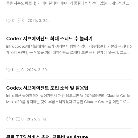
름을 자주도 바꿨다) 가 바이럴되며 맥미니가 품절되는 사건이 있었다. 개인적인 생
각으로는 아무리 통합 메모리라 한들 맥미니로 대형 로컬모델을 돌리는건 무리가 있
으니.. 어차피 API 연결해서 상용모델 사용할거라면 굳이 비싼 돈 들여 장만할 필요
작성시간
3
0
2026. 3. 26.
없이 적당한 클라우드 인스턴스에 우분투 설치해서 하면 되지 않나 생각했다.물론 홈
서버로서의 맥미니의 역할은 개인적으로 매우 높게 평가한다.지금 홈 서버로 사용하
고 있는 10년차 노트북이 있는데, SSD도 새로 달아주고 램도 추가해주면서 서버로
Codex 서브에이전트 최대 스레드 수 늘리기
서의 임무를 오래 부여해 오고 있다. 이 컴퓨터의 수명이 다한다면 다음 홈서버로는
글 내용
맥 미니를 생각하고 있으며 전력 소모..
Introcodex에 서브에이전트가 생기면서 병렬 작업이 가능해졌다. 기본값은 최대 6
개 스레드인데, 큰 작업을 여러 에이전트로 쪼개다 보면 금방 한계에 닿는다. 클로드
코드에서는 별도의 제한이 없었는데, 기본적으로 병렬 상한이 10개로 순차 배치 처
리한다고 알려져있지만 내 경험으로는 20개이상을 동시에 요청해도 동시에 돌아가
작성시간
1
0
2026. 3. 20.
는걸 확인했었다.codex 에서 서브에이전트 20개를 요청하자 6개까지 생성하고 1
4개는 생성에 실패한 상태최근 출시한 M5 맥북 프로의 경우에는 CPU가 무려 15코
어부터 시작하는데 서브에이전트 6개 제한은 많이 아쉽다.이 경우 수치를 늘리고싶
Codex 서브에이전트 도입 소식 및 활용팁
다면 config.toml에서 직접 조정할 수 있다.설정 방법~/.codex/config.toml에
글 내용
아래 항목을 추가하면 된다.[agents]..
Intro최근 육아휴직에 들어가면서 개인 용도로만 월 200달러짜리 Claude Code
Max x20를 유지하는 것이 부담스러워졌다.그동안 Claude Code를 메인으로 쓰
면서 ChatGPT Team 플랜을 사용했었고 codex의 깊은 코드 이해도와 복잡한
태스크 수행 능력을 개인적으로 높이 사고 있었다. 그런데 마침 2월 초 카카오톡 선
작성시간
1
0
2026. 3. 18.
물하기에서 ChatGPT Pro 1개월 이용권이 29,000원에 풀리는 대란이 있었고, 정
가 월 200달러짜리 상품을 1인당 5개까지 살 수 있었기에 망설임 없이 5개를 구매
했다.Claude Code Max x20 요금제는 조금 타이트하게 썼다 하면 5시간 리밋,
무료 TTS 서비스 추천. 클로바 vs Azure