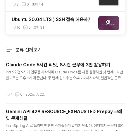
2
0
조회
44
Ubuntu 20.04 LTS ) SSH 접속 허용하기
16
0
조회
31
분류 전체보기
주요 글 목록
Claude Code 5시간 리밋, 8시간 근무에 3번 활용하기
글 내용
Intro오전 9시에 업무를 시작하며 Claude Code를 처음 실행하면 첫 번째 5시간
윈도우는 오후 2시에 끝난다. 두 번째 윈도우는 오후 7시까지라서, 일반적인 근무시
간 안에서는 사실상 두 개의 윈도우만 쓰게 된다. 하지만 주간 limit에 비해 5h limit
이 관대한 Codex 에 비해 Claude Code의 경우에는 주간리밋에 비해 5h 리밋이
작성시간
1
0
2026. 7. 22.
꽤 빡빡한 편이다.Codex는 최근 주기적으로 리셋을 남발하더니, 기어코 5h limit
을 없애버리는 파격을 선보였다.병렬로 작업을 조금만 빡세게 돌리면 Max20x 플랜
에서도 5h 리밋은 금방 차버린다. 이를 해결하기 위해 최소한의 세팅으로 하루 3번
Gemini API 429 RESOURCE_EXHAUSTED Prepay 크레
의 5h 윈도우를 사용하는 방법을 설명한다.문제09:00 출근 후 업무시작. 첫 요청1
딧 문제해결
4:00 첫 번..
글 내용
IntroSpring AI로 돌리던 백엔드 스케줄러가 갑자기 멈췄다. 어제까지는 문제 없이