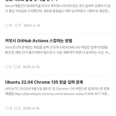
서 원하는 Ru..
글 내용
Intro6개월간의 육아휴직을 마치고 복직하니 회사에 많은 것이 달라져 있었다.더 넓
고 좋은 사무실로 이사했으며, 새로운 동료들도 여럿 입사하였다.그중에 또 중요한
변화가 있으니, 점심 도시락 업체가 바뀌었다는 점이다. 이전 업체보다 더 맛있어졌
고 반찬의 종류도 풍부해졌는데 특이한 점은 창의적인 메뉴가 많다는 것 이었다.직원
작성시간
11
7
2025. 6. 12.
들은 식사 중에도 ‘이건 무슨 요리일까?’를 자주 묻고는 했지만 누구도 명확한 답을
내리지 못했다.호기심에 도시락 업체명으로 검색해 보니 식단표가 업로드되는 웹페
이지가 있었고, 매일 도시락 메뉴를 확인하는 건 번거로우니 자동으로 점심 메뉴를
커밋시 GitHub Actions 스킵하는 방법
출근 시간에 맞춰 알림으로 보내면 좋겠다고 생각했다.본 글은 해당 서비스를 제작하
글 내용
면서 부딪쳤던 문제들과 해결방법을 기록하기 위해 작성했다.구현단순..
Intro코드와 관계없는 파일을 살짝 고치거나 README.md 파일만 업데이트했을
뿐인데, 매번 CI가 돌아가면서 빌드에 3~5분, 배포까지 하면 더 길어지는 시간. 이런
불필요한 CI 실행 때문에 리소스 낭비도 되고, 워크플로우 실행 제한에 걸리는 경우
도 있다.이번 글에서는 GitHub 공식 문서에 나온 내용을 바탕으로, CI를 스킵하는
작성시간
2
0
2025. 5. 13.
여러 방법과 주의사항까지 정리해본다.방법1: 커밋 메시지워크플로우가 on: push
나 on: pull_request에 의해 실행되는 경우, 커밋 메시지에 아래 키워드 중 하나라
도 포함시키면 해당 워크플로우는 자동으로 실행되지 않는다.사용할 수 있는 키워드
Ubuntu 22.04 Chrome 135 한글 입력 문제
[skip ci][ci skip][no ci][skip actions][actions skip]예시git commi..
글 내용
UPDATE: 2025년 8월 5일 릴리즈 된 Chrome 139 버전으로 업데이트 후 문제
해결됨.https://developer.chrome.com/release-notes/139# APT 저장소
최신 Chrome 버전 및 Candidate 확인. 139버전이 릴리즈 되어있어야함.apt po
licy google-chrome-stable# 기존의 134버전에 홀드 mark 했던 것 풀기sud
작성시간
3
2
2025. 4. 16.
o apt-mark unhold google-chrome-stablesudo apt updatesudo apt i
nstall google-chrome-stable# 새로 설치된 버전 확인 후 Chrome 브라우저