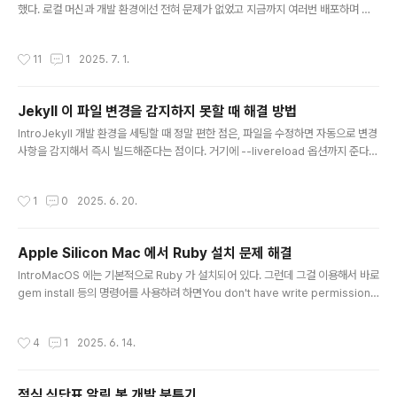
했다. 로컬 머신과 개발 환경에선 전혀 문제가 없었고 지금까지 여러번 배포하며 같
은 문제가 발생한 적이 없었는데 FileCountLimitExceededException 라는 처
음 보는 에러가 발생했다.POST 요청으로 multipart/form-data 를 사용해 데이
작성시간
11
1
2025. 7. 1.
터를 추가하는 엔드포인트였고, 이 폼은 몇개의 텍스트 필드와 파일 필드로 구성되어
있다.Failed to parse multipart servlet request; nested exception is or
g.apache.tomcat.util.http.fileupload.impl.FileCountLimitExceededExc
Jekyll 이 파일 변경을 감지하지 못할 때 해결 방법
eption: attachment전체 스택 ..
글 내용
IntroJekyll 개발 환경을 세팅할 때 정말 편한 점은, 파일을 수정하면 자동으로 변경
사항을 감지해서 즉시 빌드해준다는 점이다. 거기에 --livereload 옵션까지 준다면
브라우저를 새로고침 할 필요도 없다. 그런데, 동료의 PC에 jekyll 개발환경을 세팅
해주던 중 문제가 발생했다. 아무리 파일을 수정해도 즉시 반영이 안된다.내가 가진
작성시간
1
0
2025. 6. 20.
리눅스 환경 및 맥북에서 모두 잘 작동하던 게 다른 동료의 맥북에서는 안 되었던 이
유가 뭘까? 결론적으로는 --force_polling 옵션으로 해결했다.본 글에서는 왜 이
게 필요한지, 또 어떤 환경에서 이런 문제가 발생하는지 정리해본다.현상Jekyll 서
Apple Silicon Mac 에서 Ruby 설치 문제 해결
버는 잘 뜬다. 로그도 잘 찍힌다. 하지만 파일을 수정하고 저장해도 아무런 재 빌드 반
글 내용
응이 없다.bundl..
IntroMacOS 에는 기본적으로 Ruby 가 설치되어 있다. 그런데 그걸 이용해서 바로
gem install 등의 명령어를 사용하려 하면You don't have write permissions
for the /Library/Ruby/Gems/2.6.0 directory.이라는 에러를 맞이하게 되는
데, Ruby 환경을 별도로 분리해서 설치해줘야 한다.그런데 Ruby 설치가 간단하게
작성시간
4
1
2025. 6. 14.
되지는 않는다.설치일단 제일 먼저 rbenv 를 설치해야 한다.# rbenv 설치brew in
stall rbenv ruby-build# 셀 초기화 파일 수정echo 'eval "$(rbenv init - zs
h)"' >> ~/.zshrcsource ~/.zshrc여기까지는 보통 아무 문제 없다.그런데 여기에
점심 식단표 알림 봇 개발 분투기