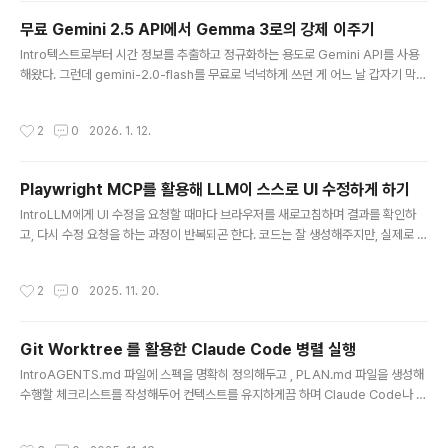
ntation("org.flywaydb:flyway-mysql")// 변경 후 (정상 작동)implementati
무료 Gemini 2.5 API에서 Gemma 3로의 강제 이주기
on("org.springframew..
글 내용
Intro텍스트로부터 시간 정보를 추출하고 정규화하는 용도로 Gemini API를 사용
해왔다. 그런데 gemini-2.0-flash를 무료로 넉넉하게 쓰던 게 어느 날 갑자기 막혔
다. 찾아보니 2025년 12월 초에 Google이 무료 티어를 대폭 축소한 모양이다. 확
인해보니 다수의 429 로그가 찍혀있었다.그래서 부랴부랴 확인해보니 gemini-2.
작성시간
2
0
2026. 1. 12.
5-flash-lite가 그나마 무료로 사용 가능하지만 RPM 10, RPD 20이라는 수치는
도저히 쓸 수 없는 수준이었다. gemini-2.5-flash-lite 사용 시 곧바로 limit에 다
다른다.결국 Gemma 3로 갈아타게 되었고, 프롬프트 엔지니어링을 거치니 어느 정
Playwright MCP를 활용해 LLM이 스스로 UI 수정하게 하기
도 기존과 동일하게 동작하게 되어 이 후기 글을 작성한다.프론티어 LLM의 성능이..
글 내용
IntroLLM에게 UI 수정을 요청할 때마다 브라우저를 새로고침하며 결과를 확인하
고, 다시 수정 요청을 하는 과정이 반복되곤 한다. 코드는 잘 생성해주지만, 실제로 의
도한 대로 동작하는지는 직접 확인해야 하는 번거로움이 있다. 가끔 여러번의 수정
요청에도 제대로 처리가 되지 않으면 잘 안된 부분에 대해 브라우저의 devtools에
작성시간
2
0
2025. 11. 20.
서 현 상황을 보여주거나 스크린샷을 찍어서 직접 LLM에게 건네기도 한다. 해결에
는 큰 도움이 되지만 여간 번거로운 일이 아니다.Playwright MCP를 활용하면 이
런 수작업을 LLM이 스스로 처리하도록 만들 수 있다. AI가 직접 브라우저를 제어하
Git Worktree 를 활용한 Claude Code 병렬 실행
며 수정 사항을 적용하고, 스크린샷을 찍어 확인하고, 문제가 있으면 다시 수정하는
글 내용
과정을 자동으로 수행한다.Playwrighth..
IntroAGENTS.md 파일에 스펙을 명확히 정의해두고 , PLAN.md 파일을 생성해
수행할 체크리스트를 작성해두어 컨텍스트를 유지하게끔 하며 Claude Code나 C
odex-cli 로 모노레포에 함꼐 들어있는 프론트엔드와 백엔드를 번갈아가며 개발을
진행하곤 했다.다양한 AI AGENT 에서 활용하려면 CLAUDE.md, GEMINI.md
작성시간