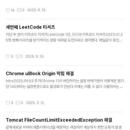
발자들의 후기가 종종 올라오긴 했지만, 구체적인 이유는 잘 설명되지 않았다. 그래
작성시간
16
2
2025. 9. 15.
서 직접 둘 다 써보고 비교 글을 작성해보기로 했다.보통은 Cursor에서 Claude C
ode로 갈아타는 케이스가 많을 텐데, 나는 반대로 Claude Code에서 Cursor로
넘어간 케이스다.Claude Code를 만족하며 썼지만, $20짜리 Pro 플랜은 업무용
세번째 LeetCode 티셔츠
으로 쓰기엔 리밋에 너무 자주 걸렸다. MAX 플랜은 금액이 부담스러운 상황에서, 마
글 내용
침 Cursor ..
지난 두 번의 리트코드 티셔츠Leetcode 1년, 드디어 리트코드 티셔츠2023.01.2
5첫 번째 티셔츠를 받기까지는 정말 어려운 도전이라고 생각했다. 매일같이 포인트
를 확인하며, 드디어 6,000 포인트를 다 모았을 때는 두근거림과 설렘이 교차했다.
처음엔 너무 마음에 들어서 회사에도 입고 간 적도 있었다.두번째 LeetCode 티셔
작성시간
3
1
2025. 9. 13.
츠2024.03.27두 번째 티셔츠는 약 14개월 만에 받았다. 이번엔 열심히 챙겨 모은
게 아니라, 그냥 하다 보니 어느새 포인트가 쌓여 있었다. 심지어 6,000포인트를 다
모은 뒤에도 며칠 동안 모르고 지나쳤다가 늦게 신청했다. 돈 한 푼 안 썼는데도 여전
Chrome uBlock Origin 막힘 해결
히 무료로 집 앞까지 배송해주는 게 참 고마웠다.세번째 티셔츠2025.08.27지난 겨
글 내용
울쯤, 리트코드 후디가 7,..
Intro2025.09.03 추가Chrome 139 버전까지는 설정 바꿔가면서 어떻게든 썼지
만 140부터는 설정변경으로도 활성화가 안된다.이제는 어쩔 수 없이 크롬에서는 U
block Origin Lite를 사용해야 한다.https://chromewebstore.google.com/
detail/ublock-origin-lite/ddkjiahejlhfcafbddmgiahcphecmpfh다만 강력
작성시간
3
0
2025. 7. 12.
했던 이전의 광고차단 기능이 다소 꺾였으니, 필요한 상황에서는 Firefox 등을 대안
으로 사용해야 한다....Chrome 에서 uBlock을 완전 멈춰세웠다.This extension
is no longer available because it doesn't follow best practices for Ch
Tomcat FileCountLimitExceededException 해결
rome..
글 내용
문제새로운 서버에 애플리케이션을 배포하는 과정에서 예상하지 못한 오류가 발생