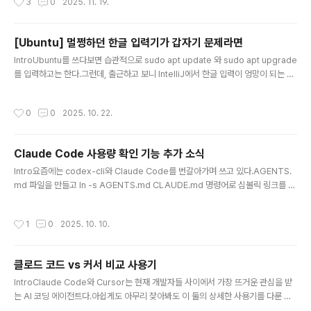
3
0
2025. 11. 19.
등 심볼릭링크를 생성해둬야 한다. 혹은 해당 파일명으로 텍스트 파일을 생성하고 내
용에 @AGENTS.md 만 작성해둬도 알아서 추적 한다.그런데 개발할 스펙이 이미
명확하게 정의되어 있고 프론트와 백엔드를 서로 독립적으로 개발할 수 있다면 굳이
[Ubuntu] 멀쩡하던 한글 입력기가 갑자기 문제라면
순차적으로 번갈아가며 개발할 필요가 있을까 하는 생각이 들었다. 그래서 여러 개발
글 내용
자들로부터 적극 추천되었던 Git wo..
IntroUbuntu를 쓰다보면 습관적으로 sudo apt update 와 sudo apt upgrade
를 입력하고는 한다.그런데, 출근하고 보니 IntelliJ에서 한글 입력이 엉망이 되는 기
묘한 현상이 시작되었다.의도한 텍스트: 한글 띄어쓰기가 이상하게 됩니다.입력된 텍
스트: 한 글띄어쓰기 가이상하 게됩니다.잘 알려진 한글 끝 글자 이슈인데, KIME 한
작성시간
0
0
2025. 10. 22.
글 입력기를 사용하고부터는 좀처럼 겪지 않았던 문제다. 사실 이게 전에도 한번 이
런 일이 있었는데, 그때는 처음이라 해결하느라 너무 고생했었다. 이번에는 같은 문
제를 다시 겪기도 했으니 글로 정리해두어 다음 번에 같은 상황이 왔을 때 낭비하는
Claude Code 사용량 확인 기능 추가 소식
시간을 줄이고자 한다.환경 요약OS: Ubuntu 22.04 LTSGPU: NVIDIA GeForc
글 내용
e GTX..
Intro요즘에는 codex-cli와 Claude Code를 번갈아가며 쓰고 있다.AGENTS.
md 파일을 만들고 ln -s AGENTS.md CLAUDE.md 명령어로 심볼릭 링크를 만
들면 두 코딩 에이전트가 같은 컨텍스트 파일을 공유한다. 둘 다 성능이 매우 훌륭해
상황에 따라 골라 쓰기만 하면 된다.Claude Code는 5h limit이 빡빡해서 주간 리
작성시간
1
0
2025. 10. 10.
밋에 걸리는 일은 거의 없고, Codex는 5h limit은 넉넉하지만 Weekly limit에 쉽
게 닿는 구조다. 그래서 평소에는 Claude Code Sonnet 4.5를 메인으로 사용하
다가 5시간 제한에 걸리거나 Sonnet으로 풀기 어려운 문제가 있으면 codex-cli
클로드 코드 vs 커서 비교 사용기
에서 gpt-5-codex-high 모델을 꺼낸다. 월 $20 + $20..
글 내용
IntroClaude Code와 Cursor는 현재 개발자들 사이에서 가장 뜨거운 관심을 받
는 AI 코딩 에이전트다.아쉽게도 아무리 찾아봐도 이 둘의 상세한 사용기를 다룬 글
이 별로 없었다. X(트위터)에서 Claude 구독을 시작하며 Cursor를 해지했다는 개