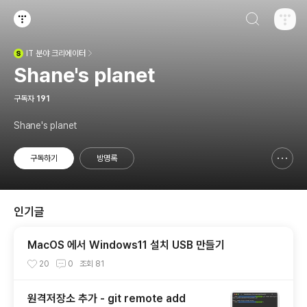
검색하기
티스토리
IT
분야 크리에이터
(새창열림)
Shane's planet
구독자
191
Shane's planet
구독하기
방명록
신고하기 레이어
열기
인기글
MacOS 에서 Windows11 설치 USB 만들기
20
0
조회
81
원격저장소 추가 - git remote add