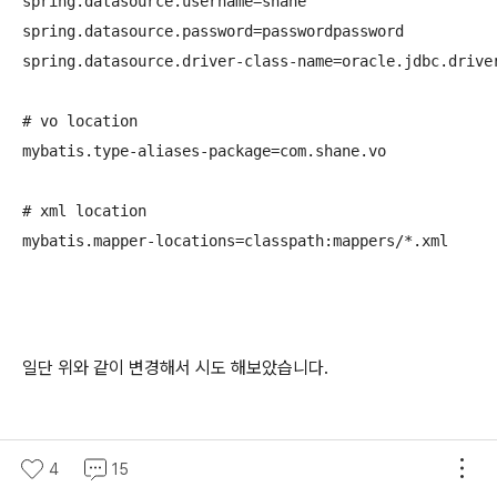
spring.datasource.username=shane

spring.datasource.password=passwordpassword

spring.datasource.driver-class-name=oracle.jdbc.driver
# vo location

mybatis.type-aliases-package=com.shane.vo

# xml location

mybatis.mapper-locations=classpath:mappers/*.xml
일단 위와 같이 변경해서 시도 해보았습니다.
4
15