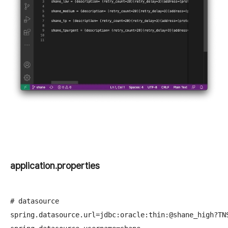
application.properties
# datasource

spring.datasource.url=jdbc:oracle:thin:@shane_high?TNS