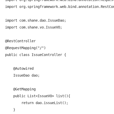
import org.springframework.web.bind.annotation.RestCon
import com.shane.dao.IssueDao;

import com.shane.vo.IssueVO;

@RestController

@RequestMapping("/")

public class IssueController {

    @Autowired

    IssueDao dao;

    @GetMapping

    public List<IssueVO> list(){

        return dao.issueList();

    }
