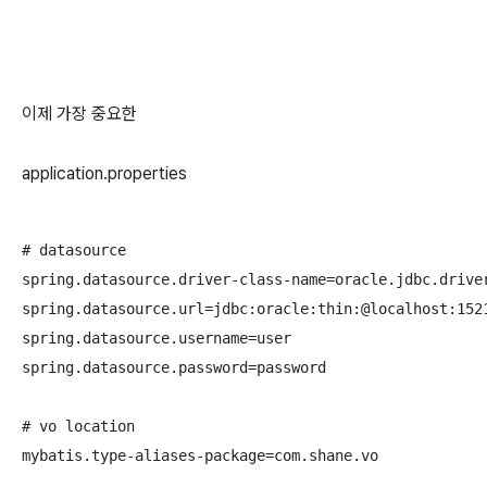
이제 가장 중요한
application.properties
# datasource

spring.datasource.driver-class-name=oracle.jdbc.driver
spring.datasource.url=jdbc:oracle:thin:@localhost:1521
spring.datasource.username=user

spring.datasource.password=password

# vo location

mybatis.type-aliases-package=com.shane.vo
