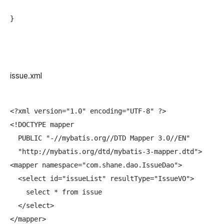
issue.xml
<?xml version="1.0" encoding="UTF-8" ?>

<!DOCTYPE mapper

  PUBLIC "-//mybatis.org//DTD Mapper 3.0//EN"

  "http://mybatis.org/dtd/mybatis-3-mapper.dtd">

<mapper namespace="com.shane.dao.IssueDao">

  <select id="issueList" resultType="IssueVO">

    select * from issue

  </select>

</mapper>