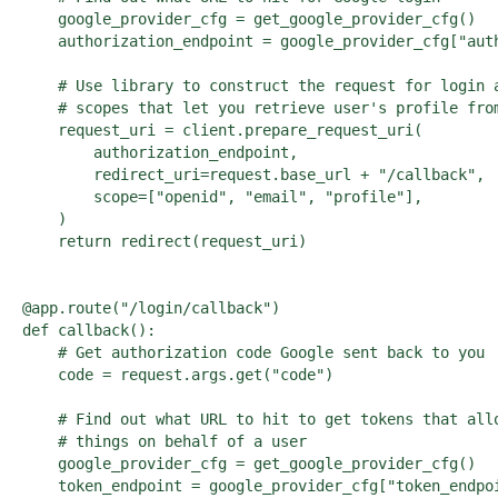
    google_provider_cfg = get_google_provider_cfg()

    authorization_endpoint = google_provider_cfg["auth
    # Use library to construct the request for login a
    # scopes that let you retrieve user's profile from
    request_uri = client.prepare_request_uri(

        authorization_endpoint,

        redirect_uri=request.base_url + "/callback",

        scope=["openid", "email", "profile"],

    )

    return redirect(request_uri)

@app.route("/login/callback")

def callback():

    # Get authorization code Google sent back to you

    code = request.args.get("code")

    # Find out what URL to hit to get tokens that allo
    # things on behalf of a user

    google_provider_cfg = get_google_provider_cfg()

    token_endpoint = google_provider_cfg["token_endpoi