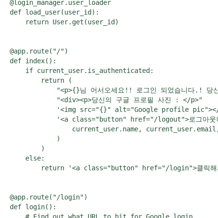
@login_manager.user_loader

def load_user(user_id):

    return User.get(user_id)

@app.route("/")

def index():

    if current_user.is_authenticated:

        return (

            "<p>{}님 어서오세요!! 로그인 되었습니다.! 당신의
            "<div><p>당신의 구글 프로필 사진 : </p>"

            '<img src="{}" alt="Google profile pic"></
            '<a class="button" href="/logout">로그아웃
                current_user.name, current_user.email,
            )

        )

    else:

        return '<a class="button" href="/login">
@app.route("/login")

def login():

    # Find out what URL to hit for Google login
