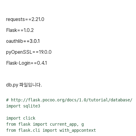
requests==2.21.0
Flask==1.0.2
oauthlib
==3.0.1
pyOpenSSL==19.0.0
Flask-Login==0.4.1
db.py 파일입니다.
# http://flask.pocoo.org/docs/1.0/tutorial/database/

import sqlite3

import click

from flask import current_app, g

from flask.cli import with_appcontext
