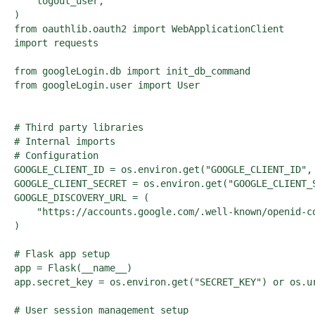
    logout_user,

)

from oauthlib.oauth2 import WebApplicationClient

import requests

from googleLogin.db import init_db_command

from googleLogin.user import User

# Third party libraries

# Internal imports

# Configuration

GOOGLE_CLIENT_ID = os.environ.get("GOOGLE_CLIENT_ID
GOOGLE_CLIENT_SECRET = os.environ.get("GOOGLE_CLIEN
GOOGLE_DISCOVERY_URL = (

    "https://accounts.google.com/.well-known/openid-co
)

# Flask app setup

app = Flask(__name__)

app.secret_key = os.environ.get("SECRET_KEY") or os.ur
# User session management setup
