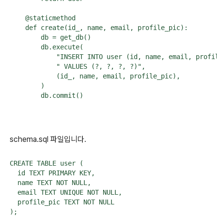
    @staticmethod

    def create(id_, name, email, profile_pic):

        db = get_db()

        db.execute(

            "INSERT INTO user (id, name, email, profil
            " VALUES (?, ?, ?, ?)",

            (id_, name, email, profile_pic),

        )

schema.sql 파일입니다.
CREATE TABLE user (

  id TEXT PRIMARY KEY,

  name TEXT NOT NULL,

  email TEXT UNIQUE NOT NULL,

  profile_pic TEXT NOT NULL
