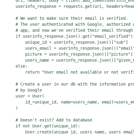
    uri, headers, body = client.add_token(userinfo_end
    userinfo_response = requests.get(uri, headers=head
    # We want to make sure their email is verified.

    # The user authenticated with Google, authorized o
    # app, and now we've verified their email through 
    if userinfo_response.json().get("email_verified"):
        unique_id = userinfo_response.json()["sub"]

        users_email = userinfo_response.json()["email"
        picture = userinfo_response.json()["picture"]

        users_name = userinfo_response.json()["given_n
    else:

        return "User email not available or not verifi
    # Create a user in our db with the information pro
    # by Google

    user = User(

        id_=unique_id, name=users_name, email=users_em
    )

    # Doesn't exist? Add to database

    if not User.get(unique_id):

        User.create(unique_id, users_name, users_email