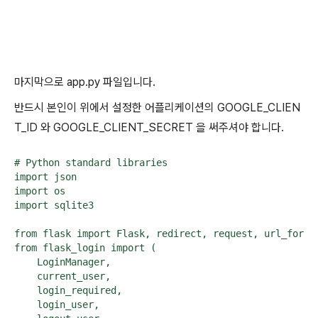
마지막으로 app.py 파일입니다.
반드시 본인이 위에서 설정한 어플리케이션의 GOOGLE_CLIEN
T_ID 와 GOOGLE_CLIENT_SECRET 을 써주셔야 합니다.
# Python standard libraries

import json

import os

import sqlite3

from flask import Flask, redirect, request, url_for

from flask_login import (

    LoginManager,

    current_user,

    login_required,

    login_user,
