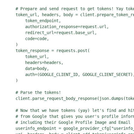
    # Prepare and send request to get tokens! Yay toke
    token_url, headers, body = client.prepare_token_re
        token_endpoint,

        authorization_response=request.url,

        redirect_url=request.base_url,

        code=code,

    )

    token_response = requests.post(

        token_url,

        headers=headers,

        data=body,

        auth=(GOOGLE_CLIENT_ID, GOOGLE_CLIENT_SECRET),
    )

    # Parse the tokens!

    client.parse_request_body_response(json.dumps(toke
    # Now that we have tokens (yay) let's find and hit
    # from Google that gives you user's profile inform
    # including their Google Profile Image and Email

    userinfo_endpoint = google_provider_cfg["userinfo_