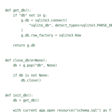
def get_db():

    if "db" not in g:

        g.db = sqlite3.connect(

            "sqlite_db", detect_types=sqlite3.PARSE_DE
        )

        g.db.row_factory = sqlite3.Row

    return g.db

def close_db(e=None):

    db = g.pop("db", None)

    if db is not None:

        db.close()

def init_db():

    db = get_db()

    with current_app.open_resource("schema.sql") as f: