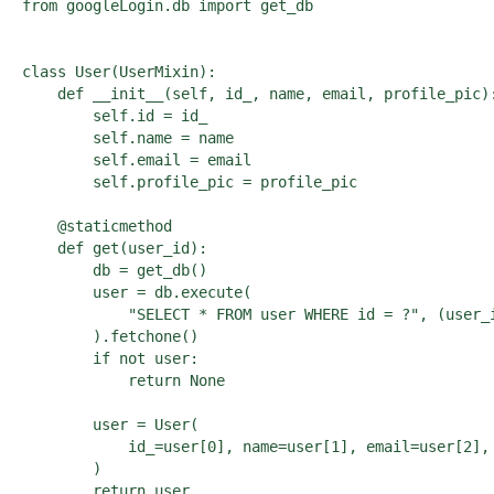
from googleLogin.db import get_db

class User(UserMixin):

    def __init__(self, id_, name, email, profile_pic):
        self.id = id_

        self.name = name

        self.email = email

        self.profile_pic = profile_pic

    @staticmethod

    def get(user_id):

        db = get_db()

        user = db.execute(

            "SELECT * FROM user WHERE id = ?", (user_i
        ).fetchone()

        if not user:

            return None

        user = User(

            id_=user[0], name=user[1], email=user[2], 
        )

        return user
