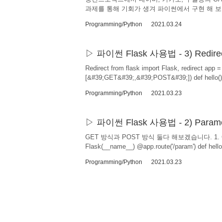
과제를 통해 기회가 생겨 파이썬에서 구현 해 보았습니다. devel
Google Sign-In into your web app Google Sign-In
Programming/Python
2021.03.24
with Google APIs. A user always has the option
파이썬 Flask 사용법 - 3) Redirec
Redirect from flask import Flask, redirect ap
[&#39;GET&#39;,&#39;POST&#39;]) def hello(): 
app.run(host=&#39;0.0.0.0&#39;, port=80
Programming/Python
2021.03.23
력하면 끝입니다. 서버를 실행 한 뒤에, 지정해둔 주소
파이썬 Flask 사용법 - 2) Para
GET 방식과 POST 방식 둘다 해보겠습니다. 1. GET 파
Flask(__name__) @app.route('/param') def hello(
app.run(host='0.0.0.0', port=80) G
Programming/Python
2021.03.23
위에 작성한 html파일을 실행합니다. html 파
이름을 입력해서 제출버튼을 클릭 하면, 정..