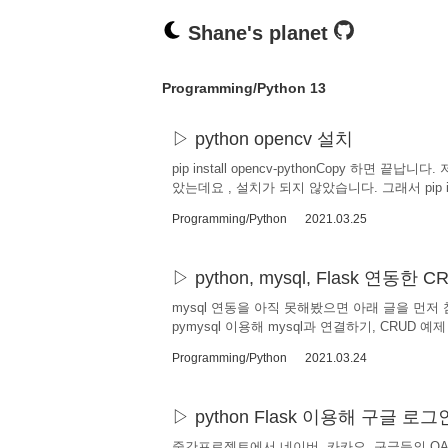
Shane's planet
Programming/Python
13
python opencv 설치
pip install opencv-pythonCopy 하면 끝납니다
았는데요 , 설치가 되지 않았습니다. 그래서 pip inst
리를 잘 찾아가서 설치해주니 애초에 걱정할 게 없었습니다
Programming/Python
2021.03.25
나올때 ? cv2에만 해당하는 건 아니고 어떤 impor
수로 import 문을 넣어뒀었는데 그거때문에 계속
python, mysql, Flask 연동한 
mysql 연동을 아직 못해봤으면 아래 글을 먼저 참고해주세요
pymysql 이용해 mysql과 연결하기, CRUD
shanepark.tistory.com/41 mac) M
Programming/Python
2021.03.24
다. [ homebrew가 설치 shanepark.tistory.
category=1191756 파이썬 Flask 사용법 - 1) He
python Flask 이용해 구글 
중간프로젝트에서 네이버, 카카오, 구글등의 OA