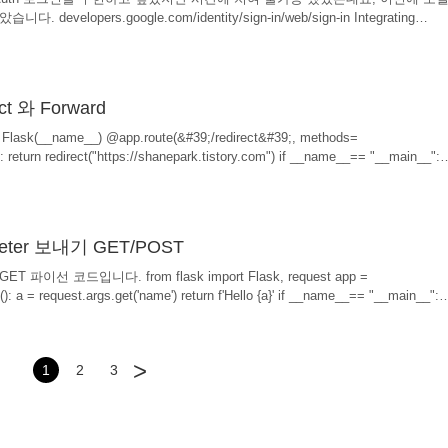
opers.google.com/identity/sign-in/web/sign-in Integrating
 manages the OAuth 2.0 flow and token lifecycle, simplifying your integratio
 to revoke access to an application at any time. This document..
t 와 Forward
p = Flask(__name__) @app.route(&#39;/redirect&#39;, methods=
return redirect("https://shanepark.tistory.com") if __name__== "__main__":
) redirect는 정말 간단합니다. return redirect 하며 괄호 안에 redirect 시킬 주소를 입
 ( app.route 안의 주소 ) 를 웹브라우저에 입력 하면, 바로 ..
meter 보내기 GET/POST
이선 코드입니다. from flask import Flask, request app =
): a = request.args.get('name') return f'Hello {a}' if __name__== "__main__":
ET 방식으로 데이터를 보낼 html 코드입니다. 1) 일단 먼저 파이썬에서 서버를 실행합니다. 2
일로 저장한 뒤에 그냥 원하는 브라우저에 드래그하면 실행됩니다. form 태그 안
>
1
2
3