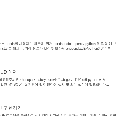
. 저는 conda를 사용하기 때문에, 먼저 conda install opencv-python 을 입력 해 
all로 해보니, 위에 경로가 보이듯 알아서 anaconda3/lib/python3.8/ 디렉터
. + 추가 : import는 되는데 왠지 모르게 자꾸 Undefined variable이
t 든 똑같이 고생할 수 있습니다. 저는 opencv를 설치하게 전에 init.py 에서 
 안되었었습니다. 그것도 모르고 open..
CRUD 예제
 shanepark.tistory.com/44?category=1191756 python 에서
 예제 일단 MYSQL이 설치되어 있지 않다면 설치 및 초기 설정이 필요합니다.
YSQL 설치 및 초기설정하기 HOMEBREW 패키지 설치를 이용해 설치하는게 가장 간단합니
com Flask 를 안써봤다면 아래 글을 먼저 참고해주세요 shanepark.tistory.com/56?
llo Flask 제가 사용중인 cond..
로그인 구현하기
uth 로그인을 구현하고 싶었지만 시간에 치여 불가능 했었는데요, 이번에 조