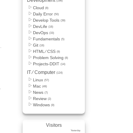
Development
(198)
Cloud
(8)
n
Daily Error
(50)
Develop Tools
(39)
DevLife
(16)
DevOps
(33)
Fundamentals
(5)
Git
(16)
HTML ⁄ CSS
(9)
Problem Solving
(8)
Projects-DDIT
(14)
IT ⁄ Computer
(124)
Linux
(57)
Mac
(49)
News
)
(7)
Review
에
(2)
Windows
(9)
Visitors
Yesterday