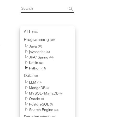
ALL
(536)
Programming
(160)
보
Java
(48)
javascrlpt
(20)
JPA ⁄ Spring
(68)
실
Kotlin
(11)
Python
(13)
Data
(54)
LLM
(13)
MongoDB
(3)
MYSQL ⁄ MariaDB
(9)
Oracle
(6)
PostgreSQL
(8)
Search Engine
(13)
별