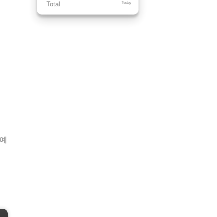
Total
Today
 예