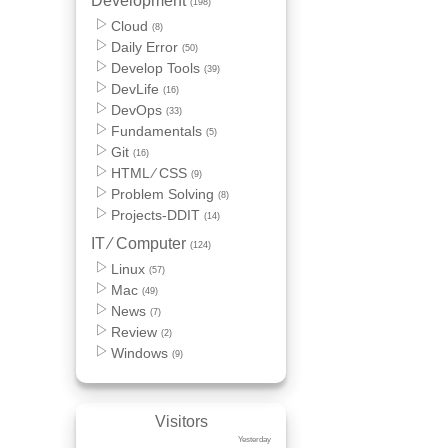
Development
(198)
Cloud
(8)
Daily Error
(50)
Develop Tools
(39)
DevLife
(16)
DevOps
(33)
Fundamentals
(5)
Git
(16)
HTML ⁄ CSS
(9)
Problem Solving
(8)
Projects-DDIT
(14)
IT ⁄ Computer
(124)
Linux
(57)
Mac
(49)
News
(7)
Review
(2)
Windows
(9)
Visitors
Yesterday