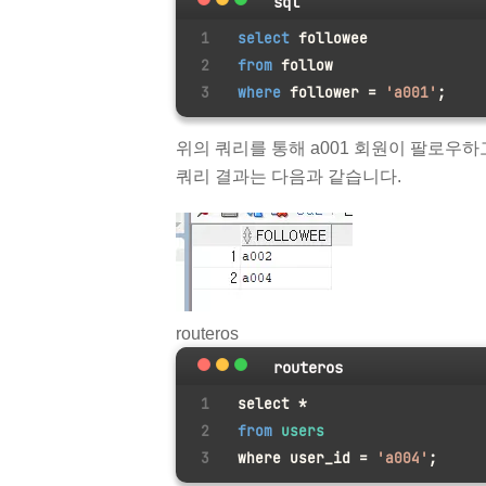
sql
select
 followee
from
 follow
where
 follower 
=
'a001'
;
위의 쿼리를 통해 a001 회원이 팔로우하
쿼리 결과는 다음과 같습니다.
routeros
routeros
select *
from
 users
where user_id = 
'a004'
;