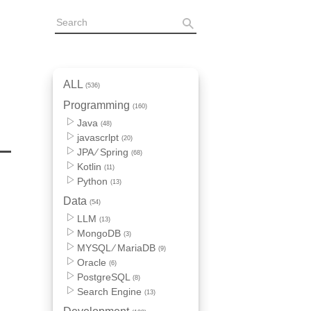
ALL
(536)
Programming
(160)
Java
(48)
javascrlpt
(20)
JPA ⁄ Spring
(68)
Kotlin
(11)
Python
(13)
Data
(54)
LLM
(13)
MongoDB
(3)
MYSQL ⁄ MariaDB
(9)
Oracle
(6)
PostgreSQL
(8)
Search Engine
(13)