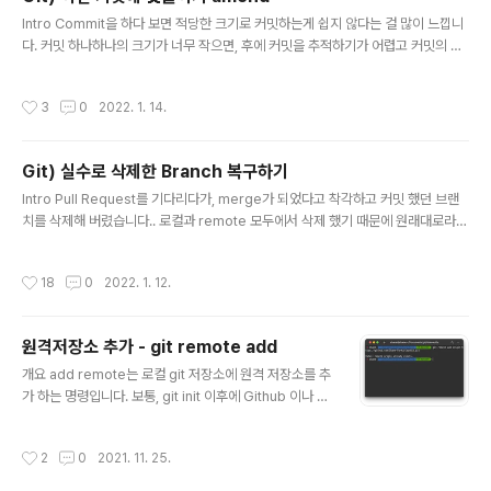
자주 일어나는데요. 특히 출/퇴근 후에는 혹시 모를 실수를 방지하기 위해 모든 저장
글 내용
소..
Intro Commit을 하다 보면 적당한 크기로 커밋하는게 쉽지 않다는 걸 많이 느낍니
다. 커밋 하나하나의 크기가 너무 작으면, 후에 커밋을 추적하기가 어렵고 커밋의 크
기가 너무 크면 중간에 문제가 생기거나 실수를 했을때 돌아가야 할 지점이 너무나도
멀다는 문제가 있습니다. 커밋 하나에 잡다한 여러가지 연관성 없는 기능에 대한 코
작성시간
3
0
2022. 1. 14.
드가 함께 있어도 코드리뷰를 하는데 불편함을 초래 합니다. Commit 을 하고 보니
이게 빠졌네 이건 모두가 한번씩 있는 경험이 아니고 거의 몇일에 한번씩 혹은 커밋
이 잦은 편인 저의 경우에는 거의 매일 겪는 일 입니다. 특히 간단한 오타 수정이 가장
Git) 실수로 삭제한 Branch 복구하기
흔한 상황 인데요. 그렇다고 오타를 수정 했는데 커밋을 안하고 다음 커밋까지 미루
글 내용
기도 곤란하고, 오타 하나만 달랑 수정하는데 ..
Intro Pull Request를 기다리다가, merge가 되었다고 착각하고 커밋 했던 브랜
치를 삭제해 버렸습니다.. 로컬과 remote 모두에서 삭제 했기 때문에 원래대로라면
데이터를 날려먹은게 맞지만, 다행히도 복구하는 방법이 있습니다. branch 생성 및
삭제 같은 상황을 만들기 위해 branch를 생성 해서 커밋 한 후 삭제 하겠습니다. 이
작성시간
18
0
2022. 1. 12.
미 branch가 삭제되어 복구가 필요한 분은 아래로 스크롤을 내려 삭제한 branch
복구 를 확인하시면 됩니다. branch 생성 및 commit & push dev 라는 branch
를 만들어서, gitbranch.txt 파일을 추가해 commit 및 push 까지 마친 상태입니
원격저장소 추가 - git remote add
다. 이 상태에서는 dev에 커밋이 되었지만, 해당 사항이 master에 까지..
글 내용
개요 add remote는 로컬 git 저장소에 원격 저장소를 추
가 하는 명령입니다. 보통, git init 이후에 Github 이나 Gi
tlab의 원격 저장소를 추가하기 위해 사용하는 명령어 인
데요, 이미 특정 원격 저장소와 연결이 되어 있을때, 해당
작성시간
2
0
2021. 11. 25.
저장소와의 연결을 끊고 다른 저장소와 새로 연결을 하거
나 혹은 한번에 여러 개의 저장소에 push 하는 등 여러가