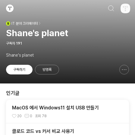
검색하기
티스토리
IT
분야 크리에이터
(새창열림)
Shane's planet
구독자
191
Shane's planet
구독하기
방명록
신고하기 레이어
열기
인기글
MacOS 에서 Windows11 설치 USB 만들기
20
0
조회
78
클로드 코드 vs 커서 비교 사용기