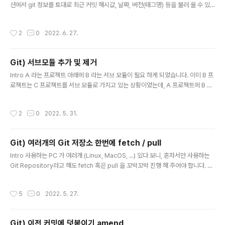
션에서 git 정보를 토대로 최근 커밋 해시값, 날짜, 버전(태그명) 등을 불러 올 수 있
게끔 기능을 추가 해 두었습니다. 그런데 아무리 새로운 태그를 달아 주어도 이전의
태그명이 나오는 문제가 있었고 약간의 검색을 통해 그 차이가 lightweight 와 ann
작성시간
2
0
2022. 6. 27.
otated 때문이었다는걸 알게 되었습니다. 분명 describe --tags 를 입력 할 때는
4.2 버전이 나오지만 git describe 만 입력 했을때는 가장 가까운 3.2 버전으로부
터 128 번째 커밋이라는 정보가 나왔습니다. describe 명령은 커밋에서 도달 할
Git) 서브모듈 추가 및 제거
수 있는 가장 최근의 태그를 찾는데요, 태그가 커밋을 가리키는 경우에는 태그만 표
글 내용
시되지만,..
Intro A 라는 프로젝트 아래에 B 라는 서브 모듈이 필요 하게 되었습니다. 이미 B 프
로젝트는 C 프로젝트를 서브 모듈로 가지고 있는 상황이었는데, A 프로젝트에 B 프
로젝트를 서브 모듈로 추가하고, 다시 삭제하는 과정을 진행 해 보도록 하겠습니다.
서브모듈 추가 git submodule add 저장소주소 서브모듈경로 로 추가 할 수 있습
작성시간
2
0
2022. 5. 31.
니다. 아래의 명령어는 메인 git 저장소의 /build 폴더에 url-to-pdf 라는 프로젝트
를 url-to-pdf 라는 이름으로 서브모듈로 추가하는 예시 입니다. git submodule
add git@github.com:Shane-Park/url-to-pdf.git build/url-to-pdf 이후 확
Git) 여러개의 Git 저장소 한번에 fetch / pull
인해보면 .gitmodules에 [submodule "b..
글 내용
Intro 사용하는 PC 가 여러개 (Linux, MacOS, ...) 있다 보니, 혼자서만 사용하는
Git Repository라고 해도 fetch 혹은 pull 을 꼬박꼬박 진행 해 주어야 합니다. 가
끔씩 fetch / pull 을 까먹은 상태로 커밋을 하고 거기에 push -f로 강제 푸시라도
하는 날에는 기존에 작업했던 내용을 잃기도 합니다. 코딩을 하다가 자바의 특정 기
작성시간
5
0
2022. 5. 27.
능을 테스트 해보고 그걸 나중을 위해 기록으로 남겨두는 저장소 시간 날 때 알고리
즘 문제를 풀어보는 저장소 새로움 배움이 있거나 기록할 게 있을 경우 추후 블로그
작성을 위해 메모해 두는 저장소 이 세 저장소는 특히 여러개의 PC에서 commit이
Git) 이전 커밋에 덧붙이기 amend