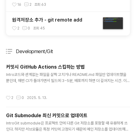
16
2
조회
63
원격저장소 추가 - git remote add
2
0
조회
45
Development/Git
분류 전체보기
주요 글 목록
커밋시 GitHub Actions 스킵하는 방법
글 내용
Intro코드와 관계없는 파일을 살짝 고치거나 README.md 파일만 업데이트했을
뿐인데, 매번 CI가 돌아가면서 빌드에 3~5분, 배포까지 하면 더 길어지는 시간. 이런
불필요한 CI 실행 때문에 리소스 낭비도 되고, 워크플로우 실행 제한에 걸리는 경우
도 있다.이번 글에서는 GitHub 공식 문서에 나온 내용을 바탕으로, CI를 스킵하는
작성시간
2
0
2025. 5. 13.
여러 방법과 주의사항까지 정리해본다.방법1: 커밋 메시지워크플로우가 on: push
나 on: pull_request에 의해 실행되는 경우, 커밋 메시지에 아래 키워드 중 하나라
도 포함시키면 해당 워크플로우는 자동으로 실행되지 않는다.사용할 수 있는 키워드
Git Submodule 최신 커밋으로 업데이트
[skip ci][ci skip][no ci][skip actions][actions skip]예시git commi..
글 내용
IntroGit submodule은 프로젝트 안에 다른 Git 저장소를 포함할 때 유용하게 쓰
인다. 하지만 서브모듈은 특정 커밋에 고정되기 때문에 메인 저장소를 업데이트해도
서브모듈이 자동으로 최신 상태로 업데이트 되지 않는다. 아래의 경우에 속한다면 불