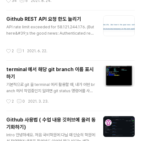
34
5
2021. 8. 24.
ersonal access token 만을 사용하도록 정책을 변경 했는데요. 이미 오래전 부터
경고해왔기 때문에 갑작스러운 일은 아닙니다. ​ 하지만 Sourcetree에서는 인증에
실패하였을때 새로 비밀번호를 입력하게끔 해주지 않기 때문에 대책이 필요합니다.
Github REST API 요청 한도 늘리기
예전에도 팀원 분중 한분이 소스트리에 Gitub 비밀번호를 잘못 입력했다가 로그인
글 내용
API rate limit exceeded for 58.121.244.176. (But
되지 않아서 지웠는데도 계속해서 비밀번호 입력하라는 창은 뜨지 않고 인증 실패만
here&#39;s the good news: Authenticated requ
나오니까, 구글에 "소스트리 ..
ests get a higher rate limit. Check out the docu
mentation for more details 어플리케이션에 위에 보
작성시간
2
1
2021. 6. 22.
이는 기능을 추가했습니다. 문제는 제가 on input으로 요
청이 걸리도록 했더니.. 순식간에 403 에러를 뿜으며 작동
이 안되기 시작했습니다. 알고보니 시간당 겨우 60회의 요
terminal 에서 해당 git branch 이름 표시
청만 가능합니다. 지금 알아서 다행이지 발표하다가 요청
하기
60회 다 썼으면 큰일 날 뻔 했네요. 그래도 인증된 요청은
글 내용
5,000 request 까지 해준다고 하니. 인증을 해야겠네요.
기본적으로 git 을 terminal 에서 활용할 때, 내가 어떤 br
Settings에 Develop..
anch 에서 작업중인지 알려면 git status 명령어를 사용
합니다. 하지만, 이러면 확실하게 내가 어떤 branch 에서
작성시간
2
0
2021. 3. 23.
작업중인지 헷갈려서 실수로 다른 사람들이 작업중인 bra
nch 에 commit을 하는 불상사가 일어날 수도 있습니다.
그래서 확실하게 표시해 주는게 좋은데요, Zsh에는 vcs_i
Github 사용법 ( 수업 내용 깃허브에 올려 동
nfo 라는 프레임워크가 포함돼 있다고 합니다. ~/.zshrc
기화하기)
파일을 열어서 수정을 해줍니다. 저는 보통 vim 에디터를
글 내용
이용합니다. autoload -Uz vcs_info precmd_vcs_in
Intro 안녕하세요. 처음 국비학원에 다닐 때 단순히 학원에