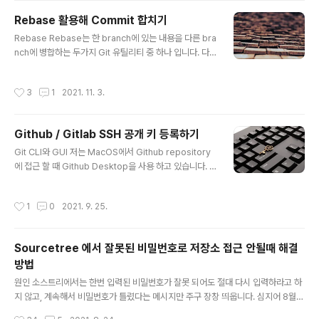
지 용도로 사용할 수 있는 명령어 입니다. Repository 생
Rebase 활용해 Commit 합치기
성 원격 저장소를 추가하기 위해서 그에 앞서 원격 저장소
글 내용
를 먼저 생성 하겠습니다. 아래 사진의 예제는 각각 Gitlab
Rebase Rebase는 한 branch에 있는 내용을 다른 bra
과 Github입니다. 어렵지 않게 새로운 저장소를 만드실 수
nch에 병합하는 두가지 Git 유틸리티 중 하나 입니다. 다
있습니다. Create repository를 눌러서 생성 Github이
른 하나는 이미 모두가 사용하고 있는 git merge 입니다.
나 Gitlab 에서는 저장소를..
merge는 항상 이후로 향하는 변경인 반면에, rebase는
작성시간
3
1
2021. 11. 3.
git의 history를 다시 작성 하는 강력한 기능을 가지고 있
습니다. Rebase는 manual과 interactive 이렇게 두 가
지 메인 모드를 가지고 있습니다. 여러가지 역할이 가능 한
Github / Gitlab SSH 공개 키 등록하기
rebase 지만 이번 posting에서는 이미 커밋한 몇개의
글 내용
커밋을 하나로 합치고 새로운 커밋 메시지를 남기는 용도
Git CLI와 GUI 저는 MacOS에서 Github repository
로 사용 해 보겠습니다. 문제 커밋을 했는데 깜빡한게 있는
에 접근 할 때 Github Desktop을 사용 하고 있습니다. ​
경우가 생겼습니다. 19 분 전에 커밋을 하자 마자 코드가
Github Desktop의 완성도는 꽤나 괜찮은 편입니다. Ty
너무 지저분 하다는 생각이 ..
peScript로 작성 되어 있으며, Release Note를 확인해
작성시간
1
0
2021. 9. 25.
보시면 거의 1주일에 한번 꼴로 꾸준히 업데이트가 됩니다.
심지어는 Microsoft에 인수된게 무색하게 발빠르게 App
le M1 칩셋에 대응도 했습니다. https://github.com/shi
Sourcetree 에서 잘못된 비밀번호로 저장소 접근 안될때 해결
ftkey/desktop/ Linux 버전의 Fork도 있어서 한번 테스
방법
트 해 보려 합니다. 이렇게 빠르게 치고 올라온 배경에는 G
글 내용
ithub Desktop이 완전한 Open Source 라는 강점이
원인 소스트리에서는 한번 입력된 비밀번호가 잘못 되어도 절대 다시 입력하라고 하
있습니다. 반면 atlassian의 Sou..
지 않고, 계속해서 비밀번호가 틀렸다는 메시지만 주구 장창 띄웁니다. 심지어 8월 1
3일 부로 Github에서는 password authentication을 공식적으로 제거하고는 p
작성시간