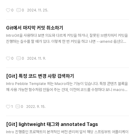
편함을 겪고 있었을 거라 생각한다.프로젝트에 외부 라이브러리나 모듈이 포함된 경
작성시간
0
0
2024. 11. 25.
우서브모듈이 자주 업데이트되는 상황에서 최신 상태를 유지하고 싶을 때여러 서브
모듈이 있어 일일이 들어가서 업데이트하기 번거로울 때서브모듈을 최신 커밋으로
업데이트할 때, 하나씩 디렉터리에 들어가서 업데이트하지 않고, 명령어 하나로 깔끔
Git에서 마지막 커밋 취소하기
하게 처리하는 방법을 알아보자.서브모듈 업데이트1. 서브모듈 초기화 및 업데이트
글 내용
우선, 서브모듈이 아직 초기화되지 않았다면 초기화부터 해주자.git..
IntroGit을 사용하다 보면 의도와 다르게 커밋을 하거나, 잘못된 브랜치에서 커밋을
진행하는 실수를 할 때가 있다. 이렇게 한 번 커밋을 하고 나면 --amend 옵션으로
이미 커밋한 내용을 수정하고, force push로 덮을 수 있지만 때로는 커밋 자체를 완
전히 취소해야 할 경우도 있다.이 글에서는 실수로 커밋한 내용을 되돌리기 위한 방
작성시간
0
0
2024. 11. 9.
법들을 예시와 함께 살펴보고, 각 상황에서 주의할 점에 대해 정리한다.실습커밋을
취소해야 하는 상황커밋 취소가 필요한 상황은 다양하다. 다음과 같은 경우가 대표적
이다.커밋을 했으나 수정할 내용이 있다: 커밋 메시지나 커밋된 내용에 빠진 부분이
[Git] 특정 코드 변경 사항 검색하기
있다면 --amend 옵션을 사용하여 커밋을 수정할 수 있다.잘못된 브랜치에서 커밋
글 내용
을 한 경우: 작업 브랜치가 아닌 다른 브..
Intro Pebble Template 에는 Macro라는 기능이 있습니다. 특정 콘텐츠 블록을
재 사용 가능한 함수처럼 만들어 주는 건데, 이전에 코드를 수정하다 보니 macro를
통째로 날려버렸는지 사용하는 부분만 남아있고 선언된 부분이 없어서 코드가 깨져
있는 부분을 발견했습니다. facet() 이라는 이름의 매크로인데, 어디에 선언되어 있
작성시간
1
0
2022. 9. 15.
었는지를 정확히 알지 못해서 커밋 히스토리를 찾아내는데 어려움을 겪고 있었습니
다. Git 로그에서 파일 변경 내용 중 특정 키워드를 검색하는 방법에 대해서 알아보겠
습니다. Git grep 단순 git grep 을 활용하면 해당 검색 조건이 포함된 파일들을 찾
[Git] lightweight 태그와 annotated Tags
아 줍니다. 예를 들어 아래와 같이 입력 하면 git grep shane shane 이라는 텍스
글 내용
트가 들어간 ..
Intro 진행중인 프로젝트의 본격적인 버전 관리에 앞서 해당 스프링부트 어플리케이