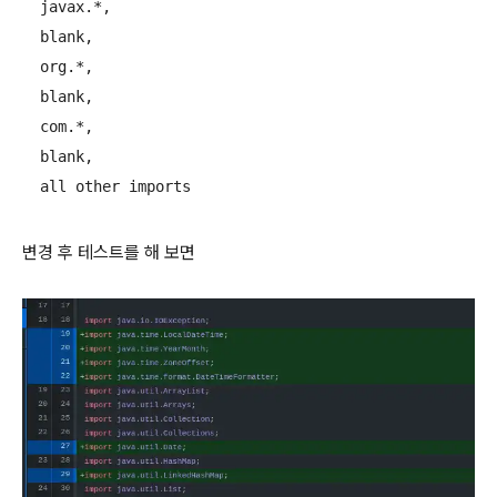
  javax.*, 

  blank, 

  org.*, 

  blank, 

  com.*, 

  blank, 

  all other imports
변경 후 테스트를 해 보면