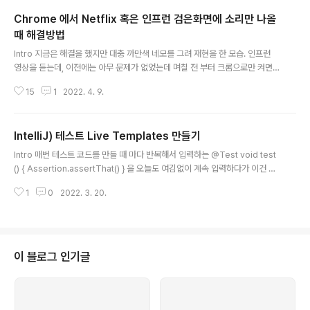
Chrome 에서 Netflix 혹은 인프런 검은화면에 소리만 나올
때 해결방법
글 내용
Intro 지금은 해결을 했지만 대충 까만색 네모를 그려 재현을 한 모습. 인프런
영상을 듣는데, 이전에는 아무 문제가 없었는데 며칠 전 부터 크롬으로만 켜면
영상이 까만 화면만 나오며 소리만 나온다. 현재 Belkin사의 Display Link 독
15
1
2022. 4. 9.
을 활용해 외부 모니터 3개를 맥북에 연결해 사용하고 있는데, 기억상 처음 해
당 제품을 샀을때 넷플릭스 영상을 볼 때도 같은 증상이 있었던 걸로 기억한다.
곧바로 넷플릭스를 틀어봤더니 역시나 영상은 까만화면만 나오고 소리만 들리
IntelliJ) 테스트 Live Templates 만들기
는 같은 문제가 발생중. 원인 원인이 좀 복합적이긴 한데 근본적인 원인은 DRM
글 내용
이다. 넷플릭스와 인프런의 공통점을 곰곰히 생각 해 보니 콘텐츠의 불법 사용
Intro 매번 테스트 코드를 만들 때 마다 반복해서 입력하는 @Test void test
과 유출을 방어하기 위해 DRM 기술을 적용 중이라는 점 이다. DRM은 Digi..
() { Assertion.assertThat() } 을 오늘도 여김없이 계속 입력하다가 이건 너
무나도 비효율 적이란 생각이 들었습니다. 사실 클래스 생성시 애초에 기본 틀
1
0
2022. 3. 20.
이 자동으로 만들어지도록 플러그인을 만들까 하다가 아직 거기까진 무리고..
이클립스를 쓸 때에 이것 저것 추가해서 하던 것 처럼 인텔리제이에서도 당연히
기능이 있겠지 하며 찾아보니 Live templates이 눈에 띄었습니다. 그래도 여
전히 커스텀 플러그인에 대한 필요성이 자주 느껴져서 올해 안에는 인텔리제이
플러그인을 만들어 보는게 목표 입니다. Live templates Preferences > E
이 블로그 인기글
ditor > Live Templates에 해당..