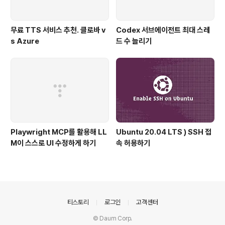
무료 TTS 서비스 추천. 클로바 v
Codex 서브에이전트 최대 스레
s Azure
드 수 늘리기
Playwright MCP를 활용해 LL
Ubuntu 20.04 LTS ) SSH 접
M이 스스로 UI 수정하게 하기
속 허용하기
의안내
티스토리
로그인
고객센터
© Daum Corp.