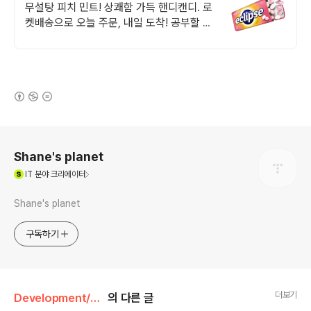
무설탕 피치 민트! 상쾌함 가득 핸디캔디. 로
켓배송으로 오늘 주문, 내일 도착! 공부할 때,
식후 입이 텁텁할 때. 설탕 걱정 없이 상쾌함
을 즐기세요!
(새창열림)
로그 정보
Shane's planet
(새창열림)
IT
분야 크리에이터
Shane's planet
구독하기
더보기
Development/Develop Tools
의 다른 글