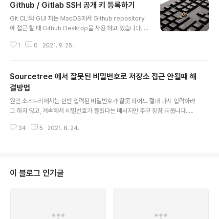
Github / Gitlab SSH 공개 키 등록하기
글 내용
Git CLI와 GUI 저는 MacOS에서 Github repository
에 접근 할 때 Github Desktop을 사용 하고 있습니다. ​
Github Desktop의 완성도는 꽤나 괜찮은 편입니다. Ty
1
0
2021. 9. 25.
peScript로 작성 되어 있으며, Release Note를 확인해
보시면 거의 1주일에 한번 꼴로 꾸준히 업데이트가 됩니다.
심지어는 Microsoft에 인수된게 무색하게 발빠르게 App
Sourcetree 에서 잘못된 비밀번호로 저장소 접근 안될때 해
le M1 칩셋에 대응도 했습니다. https://github.com/shi
ftkey/desktop/ Linux 버전의 Fork도 있어서 한번 테스
결방법
글 내용
트 해 보려 합니다. 이렇게 빠르게 치고 올라온 배경에는 G
원인 소스트리에서는 한번 입력된 비밀번호가 잘못 되어도 절대 다시 입력하라
ithub Desktop이 완전한 Open Source 라는 강점이
고 하지 않고, 계속해서 비밀번호가 틀렸다는 메시지만 주구 장창 띄웁니다. 심
있습니다. 반면 atlassian의 Sou..
지어 8월 13일 부로 Github에서는 password authentication을 공식적으
34
5
2021. 8. 24.
로 제거하고는 personal access token 만을 사용하도록 정책을 변경 했는
데요. 이미 오래전 부터 경고해왔기 때문에 갑작스러운 일은 아닙니다. ​ 하지만
Sourcetree에서는 인증에 실패하였을때 새로 비밀번호를 입력하게끔 해주지
않기 때문에 대책이 필요합니다. 예전에도 팀원 분중 한분이 소스트리에 Gitub
비밀번호를 잘못 입력했다가 로그인 되지 않아서 지웠는데도 계속해서 비밀번
이 블로그 인기글
호 입력하라는 창은 뜨지 않고 인증 실패만 나오니까, 구글에 "소스트리 ..