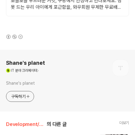
보들보들 부드러운 커밋, 쿠팡에서 안심하고 만나보세요. 잠
못 드는 우리 아이에게 포근함을, 와우회원 무제한 무료배송
으로!
(새창열림)
로그 정보
Shane's planet
(새창열림)
IT
분야 크리에이터
Shane's planet
구독하기
더보기
Development/Git
의 다른 글