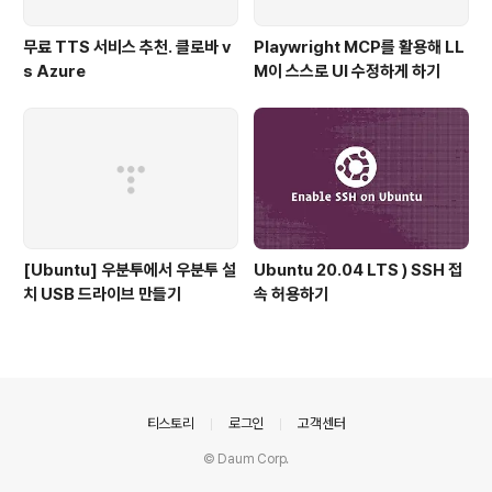
무료 TTS 서비스 추천. 클로바 v
Playwright MCP를 활용해 LL
s Azure
M이 스스로 UI 수정하게 하기
[Ubuntu] 우분투에서 우분투 설
Ubuntu 20.04 LTS ) SSH 접
치 USB 드라이브 만들기
속 허용하기
의안내
티스토리
로그인
고객센터
© Daum Corp.