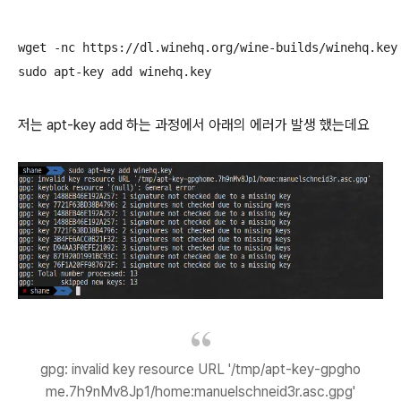
wget -nc https://dl.winehq.org/wine-builds/winehq.key

sudo apt-key add winehq.key
저는 apt-key add 하는 과정에서 아래의 에러가 발생 했는데요
gpg: invalid key resource URL '/tmp/apt-key-gpgho
me.7h9nMv8Jp1/home:manuelschneid3r.asc.gpg'