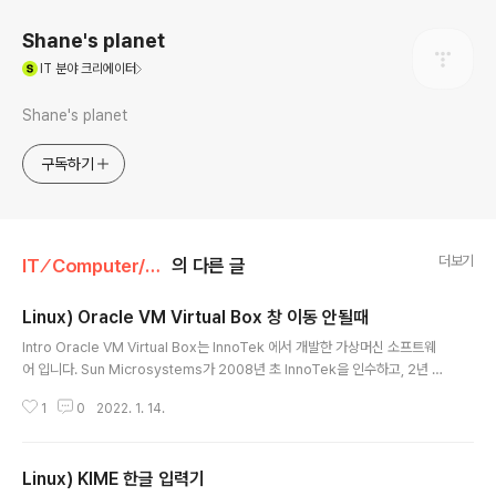
Shane's planet
(새창열림)
IT
분야 크리에이터
Shane's planet
구독하기
더보기
IT ⁄ Computer/Linux
의 다른 글
Linux) Oracle VM Virtual Box 창 이동 안될때
글 내용
Intro Oracle VM Virtual Box는 InnoTek 에서 개발한 가상머신 소프트웨
어 입니다. Sun Microsystems가 2008년 초 InnoTek을 인수하고, 2년 후
인 2010년 1월 오라클이 썬 마이크로시스템즈를 인수 하며 오라클이 배포하게
1
0
2022. 1. 14.
되었습니다. 대부분의 OS를 설치 해 사용 할 수 있으며, 또한 대부분의 OS에
설치가 가능하기 때문에 널리 사용 되고 있습니다. 사실, Linux 에서 가상 환경
으로 Windows를 구동 하기 위해 여러가지 가상머신 소프트웨어를 사용 해 봤
Linux) KIME 한글 입력기
는데 VM Virtual Box가 가장 괜찮아서 IE 호환성 테스트 등이 필요할 때 마다
글 내용