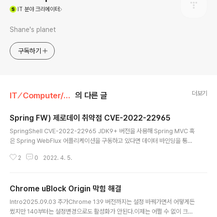
(새창열림)
IT
분야 크리에이터
Shane's planet
구독하기
더보기
IT ⁄ Computer/News
의 다른 글
Spring FW) 제로데이 취약점 CVE-2022-22965
글 내용
SpringShell CVE-2022-22965 JDK9+ 버전을 사용해 Spring MVC 혹
은 Spring WebFlux 어플리케이션을 구동하고 있다면 데이터 바인딩을 통한
원격 코드 실행(Remote Code Execution) 취약점에 노출 될 수 있다는 소
2
0
2022. 4. 5.
식이 2022년 3월 31일 일요일에 공개되었습니다. 스프링 프레임워크가 워낙
에 광범위하게 사용되고 있으며, 해당 취약점의 심각도가 높다 보니 CVSS 스
코어가 9.8점으로 꽤나 높게 나왔습니다. 지금은 보통 SpringShell 혹은 Spri
Chrome uBlock Origin 막힘 해결
ng4Shell 라고 불리고 있는 해당 취약점에 대해 알아보겠습니다. 영향을 받는
글 내용
환경 JDK 9+ Apache Tomcat을 서블릿 컨테이너로 사용 전통적인 WAR
Intro2025.09.03 추가Chrome 139 버전까지는 설정 바꿔가면서 어떻게든
패키징 (스프링 부트의 jar 패키징은..
썼지만 140부터는 설정변경으로도 활성화가 안된다.이제는 어쩔 수 없이 크롬