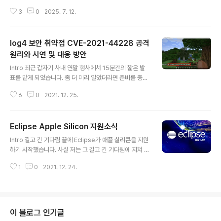
에서는 Ublock Origin Lite를 사용해야 한다.https://chromewebstore.g
3
0
2025. 7. 12.
oogle.com/detail/ublock-origin-lite/ddkjiahejlhfcafbddmgiahcph
ecmpfh다만 강력했던 이전의 광고차단 기능이 다소 꺾였으니, 필요한 상황에
서는 Firefox 등을 대안으로 사용해야 한다....Chrome 에서 uBlock을 완전
log4 보안 취약점 CVE-2021-44228 공격
멈춰세웠다.This extension is no longer available because it does
n't follow best practices for Chrome..
원리와 시연 및 대응 방안
글 내용
Intro 최근 갑자기 사내 연말 행사에서 15분간의 짧은 발
표를 맡게 되었습니다. 좀 더 미리 알았더라면 준비를 충분
히 했을 텐데.. 갑자기 공지가 되어 굉장히 당황스러웠지만
6
0
2021. 12. 25.
어쨌든 아쉬운대로 부랴부랴 준비를 시작했습니다. 회사의
사업 내용이 IT계열이다 보니, 개발에 관련되었지만 동시
에 사내에서 개발직종에 속하지 않은 분들에게도 흥미를
Eclipse Apple Silicon 지원소식
끌 만한 주제를 여러가지 후보군에 두고 메모앱에 기록해
글 내용
가며 며칠간 후보를 좁히고 있었습니다. 평소 블로그를 작
Intro 길고 긴 기다림 끝에 Eclipse가 애플 실리콘을 지원
성하다 보니 여유만 되면 의견을 나누고 싶은 주제가 몇가
하기 시작했습니다. 사실 저는 그 길고 긴 기다림에 지쳐 4
지 있었습니다. 그러던 중 출근길 버스에서 평소처럼 책을
개월 전에 IntelliJ IDEA로 넘어갔습니다. 비용의 부담이
읽다가, 보안에 관련된 항목이 나오자 한창 떠들썩하게 만
1
0
2021. 12. 24.
전혀 없었던 건 아니지만, 2021년 8월에 한국어 언어팩
들고 있는 log4 보안 이슈에 대해 고민하게 되었습니다.
출시 기념 30% 할인을 해 준 덕에 용기내어 넘어 갈 수 있
그러다 문득 발표 주제로 참 괜찮겠..
었습니다. 인텔리제이를 본격적으로 사용하기 시작 한 이
후로는 이클립스의 필요성을 전혀 느끼지 않아 한참동안
사용 할 일이 없었는데요.. 그래도 한 때 m1 맥북의 초창기
이 블로그 인기글
사용자로서, 이클립스를 사용하며 정말 크나큰 불편을 느