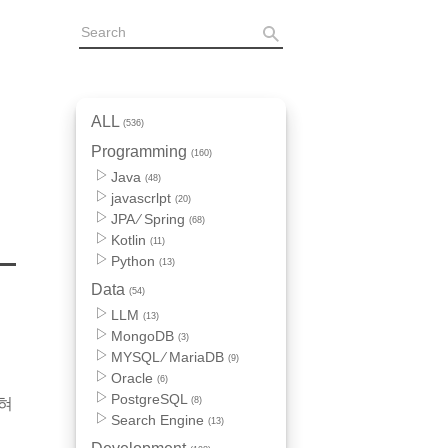
ALL
(536)
Programming
(160)
Java
(48)
javascrlpt
(20)
JPA ⁄ Spring
(68)
Kotlin
(11)
Python
(13)
Data
(54)
LLM
(13)
MongoDB
(3)
MYSQL ⁄ MariaDB
(9)
Oracle
(6)
PostgreSQL
(8)
전혀
Search Engine
(13)