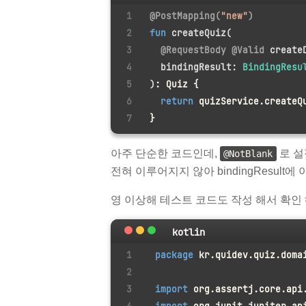
@PostMapping(
"new"
)
fun
createQuiz
(
@RequestBody
@Valid
 create
  bindingResult: 
BindingResu
)
: Quiz {
return
 quizService.createQ
}
아주 단순한 코드인데,
로 설
@NotBlank
전혀 이루어지지 않아 bindingResul
영 이상해 테스트 코드도 작성 해서 확인
kotlin
package
 kr.quidev.quiz.doma
import
 org.assertj.core.api