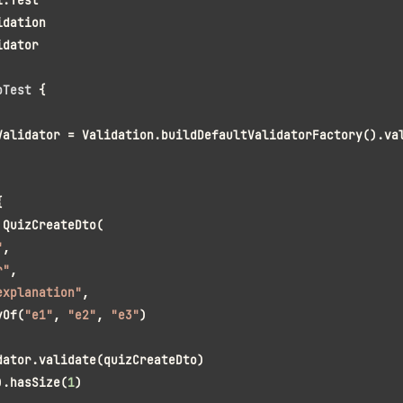
i.Test
idation
idator
oTest
 {
Validator = Validation.buildDefaultValidatorFactory().va
{
 QuizCreateDto(
"
,
r"
,
explanation"
,
yOf(
"e1"
, 
"e2"
, 
"e3"
)
dator.validate(quizCreateDto)
).hasSize(
1
)