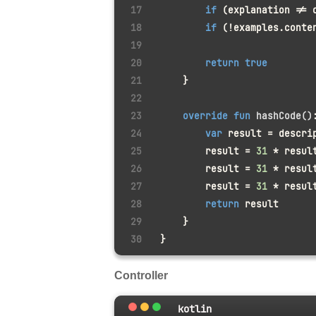
if
 (explanation != 
if
 (!examples.conte
return
true
    }
override
fun
hashCode
()
var
 result = descri
        result = 
31
 * resul
        result = 
31
 * resul
        result = 
31
 * resul
return
 result
    }
}
Controller
kotlin