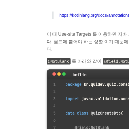
https://kotlinlang.org/docs/annotatio
이 때 Use-site Targets 를 이용
다. 필드에 붙어야 하는 상황 이기 때문에,
다.
를 아래와 같이
@NotBlank
@field:Not
kotlin
package
 kr.quidev.quiz.doma
import
 javax.validation.con
data
class
QuizCreateDto
(
@field:NotBlank