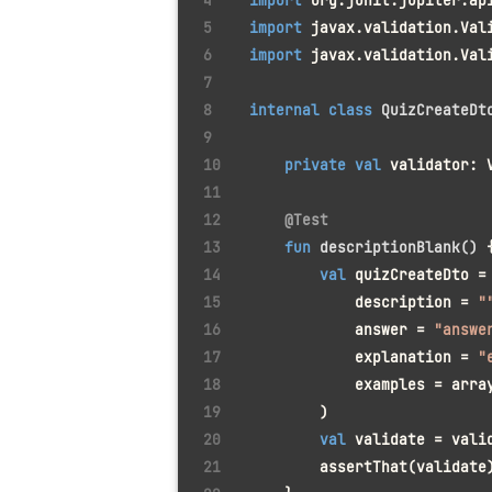
import
 org.junit.jupiter.ap
import
 javax.validation.Val
import
 javax.validation.Val
internal
class
QuizCreateDt
private
val
 validator: 
@Test
fun
descriptionBlank
()
 
val
 quizCreateDto =
            description = 
"
            answer = 
"answe
            explanation = 
"
            examples = arra
        )
val
 validate = vali
        assertThat(validate