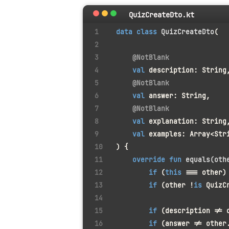
QuizCreateDto.kt
data
class
QuizCreateDto
(
@NotBlank
val
 description: String
@NotBlank
val
 answer: String,
@NotBlank
val
 explanation: String
val
 examples: Array<Str
) {
override
fun
equals
(oth
if
 (
this
 === other)
if
 (other !
is
 QuizC
if
 (description != 
if
 (answer != other