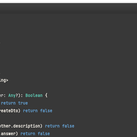
,
,
ing>
er: 
Any
?)
: 
Boolean
 {
 
return
true
reateDto) 
return
false
other.description) 
return
false
.answer) 
return
false