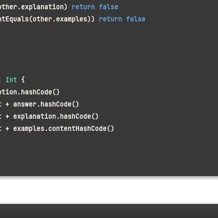
other.explanation) 
return
false
ntEquals(other.examples)) 
return
false
: 
Int
 {
ption.hashCode()
t + answer.hashCode()
t + explanation.hashCode()
t + examples.contentHashCode()