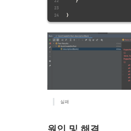
    }
}
실패
원인 및 해결