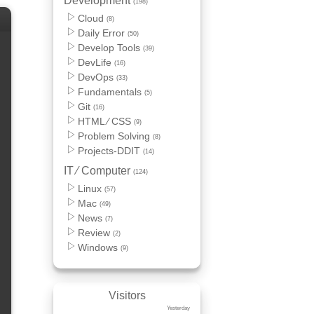
Development
(198)
Cloud
(8)
Daily Error
(50)
Develop Tools
(39)
DevLife
(16)
DevOps
(33)
Fundamentals
(5)
Git
(16)
HTML ⁄ CSS
(9)
Problem Solving
(8)
Projects-DDIT
(14)
IT ⁄ Computer
(124)
Linux
(57)
Mac
(49)
News
(7)
Review
(2)
Windows
(9)
Visitors
Yesterday