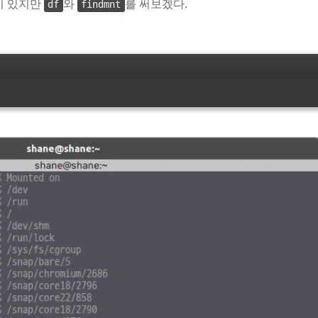
이 있지만
와
를 써보겠다.
df
findmnt