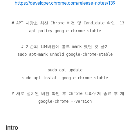
https://developer.chrome.com/release-notes/139
# APT 저장소 최신 Chrome 버전 및 Candidate 확인. 1
apt policy google-chrome-stable

# 기존의 134버전에 홀드 mark 했던 것 풀기

sudo apt-mark unhold google-chrome-stable

sudo apt update

sudo apt install google-chrome-stable

# 새로 설치된 버전 확인 후 Chrome 브라우저 종료 후 재시작
google-chrome --version
Intro