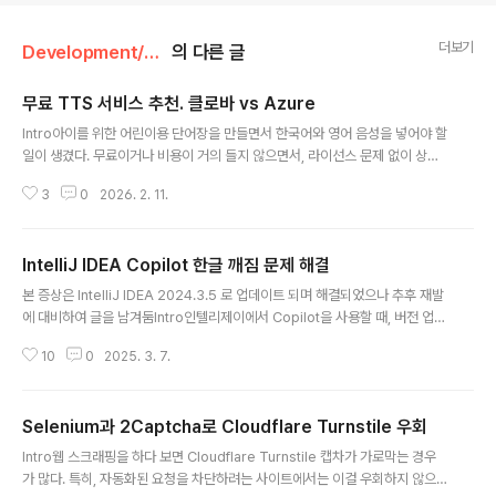
더보기
Development/Develop Tools
의 다른 글
무료 TTS 서비스 추천. 클로바 vs Azure
글 내용
Intro아이를 위한 어린이용 단어장을 만들면서 한국어와 영어 음성을 넣어야 할
일이 생겼다. 무료이거나 비용이 거의 들지 않으면서, 라이선스 문제 없이 상업
적으로도 사용 가능한 TTS 서비스가 필요했다. 여러 서비스를 직접 비교해본
3
0
2026. 2. 11.
끝에 결론부터 말하면 Microsoft Azure Text-to-Speech를 선택했다.비
교해본 서비스들TTS 서비스를 고를 때 가장 중요하게 본 기준은 세 가지였다.
음성 품질, 무료 사용량, 그리고 라이선스.네이버 클로바더빙한국어 음성 품질
IntelliJ IDEA Copilot 한글 깨짐 문제 해결
만 놓고 보면 클로바더빙이 꽤 괜찮았다. 자연스러운 한국어 발음과 다양한 목
글 내용
소리를 제공하고 있어서 첫인상은 좋았다. 다만 무료 사용 시 반드시 출처를 표
본 증상은 IntelliJ IDEA 2024.3.5 로 업데이트 되며 해결되었으나 추후 재발
기해야 하고, 상업 콘텐츠 제작에는 사용할 수 없다는 제약이 있다. 당장 수익화
에 대비하여 글을 남겨둠Intro인텔리제이에서 Copilot을 사용할 때, 버전 업그
계..
레이드 후 한글 자동완성이 깨지는 문제가 발생했다. 이는 fallback font가 올
10
0
2025. 3. 7.
바르게 불러와지지 않아서 발생하는 것으로 보인다. 자동완성 미리보기는 한글
이 다 깨져서 나오는데, 막상 tab을 누르면 제대로 입력된다. 현 개발 환경은 다
음과 같다.Ubuntu 22.04IntelliJ IDEA Ultimate 2024.3.4.1Github Cop
Selenium과 2Captcha로 Cloudflare Turnstile 우회
ilot 1.5.37-242해결원래 JetBrains Mono는 한글을 지원 하지 않는다. htt
글 내용
ps://www.jetbrains.com/ko-kr/lp/mono/그래서 적당한 Fallb..
Intro웹 스크래핑을 하다 보면 Cloudflare Turnstile 캡차가 가로막는 경우
가 많다. 특히, 자동화된 요청을 차단하려는 사이트에서는 이걸 우회하지 않으