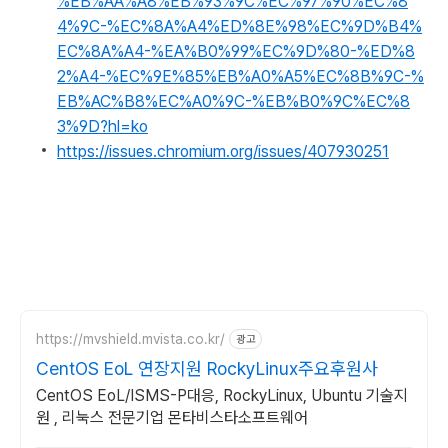
%EB%AA%A8%EB%93%9C%EC%97%90%EC%8
4%9C-%EC%8A%A4%ED%8E%98%EC%9D%B4%
EC%8A%A4-%EA%B0%99%EC%9D%80-%ED%8
2%A4-%EC%9E%85%EB%A0%A5%EC%8B%9C-%
EB%AC%B8%EC%A0%9C-%EB%B0%9C%EC%8
3%9D?hl=ko
https://issues.chromium.org/issues/407930251
https://mvshield.mvista.co.kr/
광고
CentOS EoL 연장지원 RockyLinux주요후원사
CentOS EoL/ISMS-P대응, RockyLinux, Ubuntu 기술지
원 , 리눅스 전문기업 몬타비스타소프트웨어