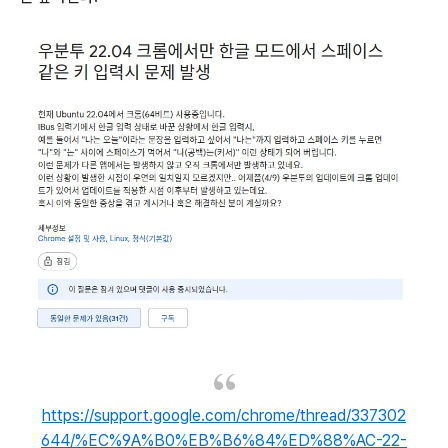
https://support.google.com/chrome/thread/337302
644/%EC%9A%B0%EB%B6%84%ED%88%AC-22-