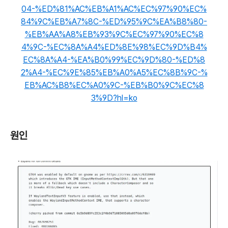
04-%ED%81%AC%EB%A1%AC%EC%97%90%EC%
84%9C%EB%A7%8C-%ED%95%9C%EA%B8%80-
%EB%AA%A8%EB%93%9C%EC%97%90%EC%8
4%9C-%EC%8A%A4%ED%8E%98%EC%9D%B4%
EC%8A%A4-%EA%B0%99%EC%9D%80-%ED%8
2%A4-%EC%9E%85%EB%A0%A5%EC%8B%9C-%
EB%AC%B8%EC%A0%9C-%EB%B0%9C%EC%8
3%9D?hl=ko
원인