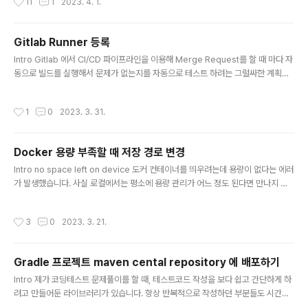
11
1
2023. 4. 1.
gration)과 지속적 배포(Continuous Deployment)의 약자로서, 소프트웨어 개
발 프로세스를 혁신..
Gitlab Runner 등록
글 내용
Intro Gitlab 에서 CI/CD 파이프라인을 이용해 Merge Request를 할 때 마다 자
동으로 빌드를 실행해서 문제가 없는지를 자동으로 테스트 하려는 그럴싸한 계획을
가지고 있었습니다. 테스트 과정에서 꽤나 무거운 스프링 컨테이너를 띄우지만 로컬
에서는 어렵지 않게 돌렸기 때문에 큰 걱정은 안했습니다. 야심차게 Merge Requ
작성시간
1
0
2023. 3. 31.
est와 함께 파이프라인이 작동을 시작했고, CPU와 메모리 사용량이 급격히 증가하
며 결국 버티지 못하고 사내 깃랩서버는 그대로 뻗어버렸습니다. Gitlab Runner G
itLab Runner is an application that works with GitLab CI/CD to run job
Docker 용량 부족할 때 저장 경로 변경
s in a pipeline. 그리하여 같은 잘못을 되풀이 하지 않기 위해..
글 내용
Intro no space left on device 도커 컨테이너를 띄우려는데 용량이 없다는 에러
가 발생했습니다. 사실 로컬에서는 평소에 용량 관리가 어느 정도 된다면 만나지 않
을 상황인데, 클라우드에서는 메인 SSD 용량은 적게 가져가고 하드디스크나 NAS
를 추가로 마운트하는 식으로 관리하다 보니 금방 찰 수 있습니다. No space left
작성시간
3
0
2023. 3. 21.
on device 에러를 처음 만난다면 일단 정리를 한번 해 주는 게 좋습니다. docker
system prune 이렇게 하면 모든 멈춰있는 컨테이너, 네트워크, 사용하지 않는 이
미지나 빌드캐시 등을 제거해줍니다. 불필요하고 반복된 작업으로 쓸모없는 데이터
Gradle 프로젝트 maven cental repository 에 배포하기
들이 많이 쌓였었다면 이 명령 하나로 당분간은 해결되기도 합니다. 하지만 전체적으
글 내용
로 용량 확인 해 보면 ..
Intro 제가 코딩테스트 문제풀이를 할 때, 테스트코드 작성을 보다 쉽고 간단하게 하
려고 만들어둔 라이브러리가 있습니다. 항상 반복적으로 작성하던 부분들도 시간이
아까워서 조금씩 기능을 넣다 보니 나름 leetcode 문제 풀이 할 때 도움이 많이 됩