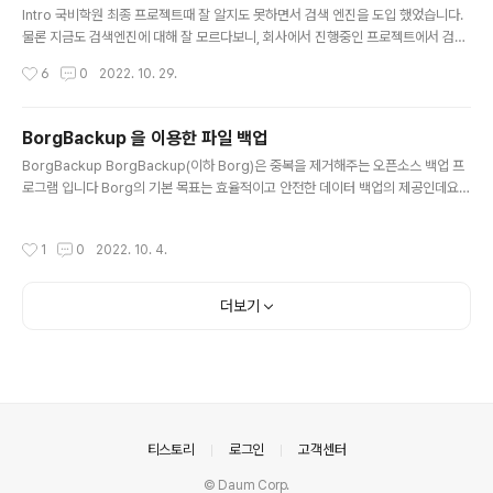
Intro 국비학원 최종 프로젝트때 잘 알지도 못하면서 검색 엔진을 도입 했었습니다.
물론 지금도 검색엔진에 대해 잘 모르다보니, 회사에서 진행중인 프로젝트에서 검색
엔진을 활용하는 기능을 추가 할때면 SolrJ API를 이리저리 뒤져가며 낑낑대며 간
작성시간
6
0
2022. 10. 29.
신히 병목이 생기지 않을 정도만 하고 있습니다. 잘 알지도 못하는 검색엔진 도입의
대가는 실로 커서, 장점이라면 그때 당시 도와줄 사람이 없어 처음으로 공식 문서들
을 뒤져가며 스스로 무언가를 바닥부터 만들어 내며 맨땅에서도 뿌리를 내릴 수 있는
BorgBackup 을 이용한 파일 백업
야생성을 기르고 어떻게든 하면 된다는 자신감을 얻었습니다. 반면 단점도 만만치 않
글 내용
BorgBackup BorgBackup(이하 Borg)은 중복을 제거해주는 오픈소스 백업 프
은데 일단 국비학원을 졸업한지 1년 4개월쯤 지난 지금도 그때 당시의 프로젝트를
로그램 입니다 Borg의 기본 목표는 효율적이고 안전한 데이터 백업의 제공인데요,
여전히 띄워 두고 있습니다. 처음엔 집에 남는 노트북으로 ..
데이터 중복 제거 기술을 활용해 Borg가 오직 변경된 데이터만 저장하도록 하고 있
기 때문에 데일리 백업에 아주 적합하다고 합니다. 주요 특징 중복제거로 인한 효율
작성시간
1
0
2022. 10. 4.
적인 저장 공간 사용 각각의 파일을 다양한 청크로 쪼개고, 이전에 추가된 적이 없는
청크만이 리포지터리에 추가됩니다. 청크는 id hash 값이 같으면 중복으로 간주되
는데, id hash를 에는 (hmac-)sha256 와 같은 암호학적으로 강력한 hash 나 M
더보기
AC 기능이 사용된다고 합니다. 빠른 백업속도 데이터 암호화 데이터 압축: 모든 데
이터는 아래의 다양한 압축 옵션..
의안내
티스토리
로그인
고객센터
© Daum Corp.