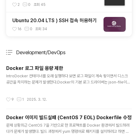
2
0
조회
45
Ubuntu 20.04 LTS ) SSH 접속 허용하기
16
0
조회
34
Development/DevOps
분류 전체보기
주요 글 목록
Docker 로그 파일 용량 제한
글 내용
IntroDocker 컨테이너를 오래 실행하다 보면 로그 파일이 계속 쌓이면서 디스크
공간을 차지하는 문제가 발생한다.Docker의 기본 로그 드라이버는 json-file이며,
별도로 설정하지 않으면 로그 파일 크기 제한 없이 계속 증가한다. 결국 서버의 디스
크가 꽉 차서 장애가 발생할 수도 있다. 이를 방지하려면 로그 파일의 크기를 제한하
작성시간
9
1
2025. 3. 12.
는 설정을 적용하는 것이 중요하다.끝없이 커진 로그파일이 결국 장애를 일으켜버렸
다.이번 글에서는 Docker 컨테이너의 로그 파일 크기를 제한하는 방법과 기존 로그
파일을 정리하는 방법, 그리고 Docker Compose에서 설정하는 방법까지 알아본
Docker 이미지 빌드실패 (CentOS 7 EOL) Dockerfile 수정
다.Docker 로그 크기 제한Docker 로그 크기 제한 방법은 크게 3가지로 나뉜다.개
글 내용
별 컨테이너 실행 시 로그 제한 ..
문제 상황최근 CentOS 7을 기반으로 한 프로젝트를 Docker 환경에서 빌드하려
다가 문제가 발생했다. 빌드 과정에서 yum 명령어로 패키지를 설치하려고 하면 연
결 오류가 발생하며 실패하는 상황이었다. 문제를 살펴보니 CentOS 7이 EOL(En