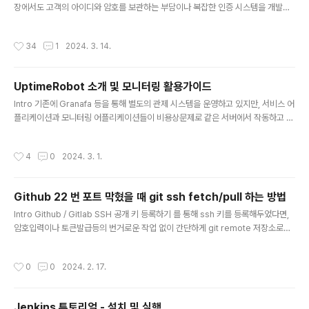
장에서도 고객의 아이디와 암호를 보관하는 부담이나 복잡한 인증 시스템을 개발하
이동하거나 브랜치를 ..
는 수고를 덜을 수 있기 때문에 안쓸 이유가 없다. 다만, 간편 로그인의 워크플로는 서
비스마다 조금씩 다르고 기존에 학습했던 인증 시스템과는 다른 개념이기 때문에 어
작성시간
34
1
2024. 3. 14.
느정도 전체적인 워크플로를 파악하는게 선행되어야 한다. 이번 글에서는 카카오 로
그인을 활용한 간편 로그인을 개발하며 살펴본 전체적인 흐름에 대해 각 단계별로 간
략이 정리해보려한다. 가장 좋은건 카카오가 제공하는 문서 를 참고하는 것이다. 카
UptimeRobot 소개 및 모니터링 활용가이드
카오 공식 문서가 아주 잘 작성되어 있으나 본인이 초보자라 무슨말인지 잘 모르겠다
글 내용
하면 이 글로 코드와 함께 전체적인 흐름을 파악해보자. 준비 카카..
Intro 기존에 Granafa 등을 통해 별도의 관제 시스템을 운영하고 있지만, 서비스 어
플리케이션과 모니터링 어플리케이션들이 비용상문제로 같은 서버에서 작동하고 있
기 때문에 네트워크 장애등의 상황에서 제대로 장애 상황이 전파되지 않을 것이 염려
되었다. 이러한 상황을 방지하기 위해 간단히 서버의 응답 여부정도만 확인할 수 있
작성시간
4
0
2024. 3. 1.
는 보조 모니터링 서비스를 찾아보았고, 괜찮은 무료 서비스인 UptimeRobot을 발
견하여 공유하려 한다. 회원가입 먼저 홈페이지에 접속한다. https://uptimerobo
t.com/ Register for FREE 클릭해 회원가입을 하면 되는데 회원가입은 이메일주
Github 22 번 포트 막혔을 때 git ssh fetch/pull 하는 방법
소, 비밀번호만 입력하면 간단하게 완료된다. 이후 이메일 인증만 하면 끝. Monitor
글 내용
등록 가입 후에는 모니터링..
Intro Github / Gitlab SSH 공개 키 등록하기 를 통해 ssh 키를 등록해두었다면,
암호입력이나 토큰발급등의 번거로운 작업 없이 간단하게 git remote 저장소로부
터 clone을 비롯한 fetch, pull, push 등의 작업을 간편하게 할 수 있다. 그런데 카
페를 간다거나 다른사람의 집에 방문하는 등 평소와 다른 환경에서 와이파이에 접속
작성시간
0
0
2024. 2. 17.
했는데, Github 의 SSH 통신이 안먹히는 경우가 있다. 그런경우 아래와 같은 에러
가 발생한다. ssh: connect to host github.com port 22: Operation timed
out이걸 겪은건 설날에 가족집에 방문해서 커밋을 하는 과정이었는데 하필 인터넷
Jenkins 튜토리얼 - 설치 및 실행