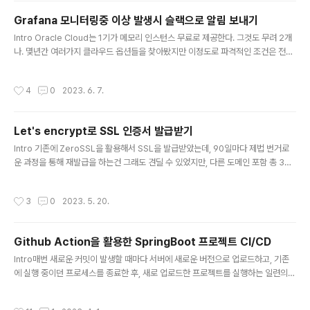
장한 이점이 있습니다. 하지만 홈 서버의 장점이 명확한 만큼 운영할때의 불편함 또
Grafana 모니터링중 이상 발생시 슬랙으로 알림 보내기
한 여러가지가 있습니다. 그 중 가장 치명적인것 중 하나가 아마 유동 아이피 문제가
글 내용
아닐까 생각됩니다. 오래전에는 가정용 인터넷은 IP주소가 자주 ..
Intro Oracle Cloud는 1기가 메모리 인스턴스 무료로 제공한다. 그것도 무려 2개
나. 몇년간 여러가지 클라우드 옵션들을 찾아봤지만 이정도로 파격적인 조건은 전혀
찾을 수 없었다. 그래서 그 두개의 인스턴스를 정말 요긴하게 잘 사용하고 있다. 고정
아이피도 제공해주기 때문에 토이프로젝트 정도는 물론이요, 트래픽이 많지 않다면
작성시간
4
0
2023. 6. 7.
작은 서비스도 운영할 수 있을 것이다. 이정도 스펙이면 네이버 클라우드 기준으로도
월 3만원 이상 과금을 해야 하는데 공짜로 쓸 수 있으니 정말 좋다. 하지만 망각하고
있었던게 있으니, 그들의 이름은 악명높은 오라클 이였다. 난 이제 2년정도 사용했는
Let's encrypt로 SSL 인증서 발급받기
데 여태 잠잠하더니 슬슬 점유율을 끌어 높이기 위해 썼던 그들 스스로의 묘책을 거
글 내용
둘 셈으로 보인다. 요즘따라 툭하면 이메일을..
Intro 기존에 ZeroSSL을 활용해서 SSL을 발급받았는데, 90일마다 제법 번거로
운 과정을 통해 재발급을 하는건 그래도 견딜 수 있었지만, 다른 도메인 포함 총 3번
의 90-Day Certificates 발급을 하고 나니 이제부터는 돈내고 인증서를 발급받으
라고 한다. 앞으로 zeroSSL을 쓸 일은 없겠다. 다른 무료 인증서 발급 기관을 찾아
작성시간
3
0
2023. 5. 20.
보다보니 Let&#39;s Encrypt가 사용방법도 편하고 무엇보다 비영리 단체이기 때
문에 앞서 경험했던 것과 비슷한 상황을 걱정할 필요도 없고 갱신 방법이 간단하다는
점에서 선택하게 되었다. 심지어 대부분의 문서가 한국어로 번역도 잘 되어 있기 때
Github Action을 활용한 SpringBoot 프로젝트 CI/CD
문에 누구나 손쉽게 사용할 수 있을거라 생각한다. 발급 https://letsencrypt.org/
글 내용
getting..
Intro매번 새로운 커밋이 발생할 때마다 서버에 새로운 버전으로 업로드하고, 기존
에 실행 중이던 프로세스를 종료한 후, 새로 업로드한 프로젝트를 실행하는 일련의
과정은 상당히 번거로운 작업입니다.최근 주목받고 있는 CI/CD 방법론은 이러한 문
제를 해결하며 다양한 이점을 제공합니다.CI/CD는 지속적 통합(Continuous Inte
작성시간