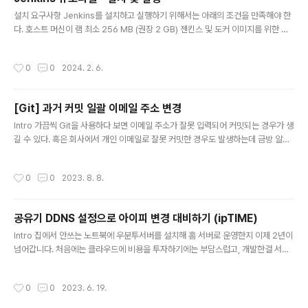
이 B사 제품이었고, B사에서는 22번 포트를 막아두었기 때문에 ..
글 내용
설치 요구사항 Jenkins를 설치하고 실행하기 위해서는 아래의 조건을 만족해야 한
다. 호스트 머신이 램 최소 256 MB (권장 2 GB) 젠킨스 및 도커 이미지를 위한 여
분의 저장공간 10 GB 아래의 소프트웨어 들이 설치 되어 있어야함 Java 11, 17, or
21 Docker (아직 설치가 안되어있다면 Get Docker 참고) 다운로드 https://ww
작성시간
0
0
2024. 2. 6.
w.jenkins.io/download/ 링크에서 젠킨스를 다운 받는다. OS에 맞춰 원하는 무
엇으로 다운받아도 상관 없으나 본 튜토리얼은 .war 파일로 진행한다 실행 다운로드
받은 war 파일을 java로 실행한다. httpPort는 원하는 값을 넣으면 되는데, 8000
[Git] 과거 커밋 일괄 이메일 주소 변경
으로 진행해보도록 한다. java -jar jenkins.war --h..
글 내용
Intro 가끔씩 Git을 사용하다 보면 이메일 주소가 잘못 입력되어 커밋되는 경우가 생
길 수 있다. 혹은 회사에서 개인 이메일로 잘못 커밋한 경우도 발생하는데 금방 알아
차렸다면 수정하기 쉽지만 커밋을 꾸준히 잘못해왔다면 수정하기가 쉽지 않다. 이 글
에서는 Git 저장소에서 특정 이메일 주소로 커밋된 목록을 확인하고, 해당 커밋들의
작성시간
0
0
2023. 8. 8.
이메일 주소를 한번에 모두 변경하는 방법에 대해 알아볼 것이다. 단, 주의할 점이 많
으니 명령어를 날리기 전에 항상 신중해야한다. 특정 이메일로 커밋한 목록 확인 먼
저, 잘못 지정한 이메일 주소로 커밋한 내용이 얼마나 많은지 확인해보자. git log --
공유기 DDNS 설정으로 아이피 변경 대비하기 (ipTIME)
author="{찾아볼_이메일_주소@example.com}" 지금 상황은 총 1건이 발견되
글 내용
었다. 해당 커밋의 해시값 6b5..
Intro 집에서 안쓰는 노트북에 우분투서버를 설치해 홈 서버로 운영한지 이제 2년이
넘어갑니다. 처음에는 클라우드에 비용을 투자하기에는 부담스럽고, 개발한걸 서버
에 배포는 해보고 싶은 마음에 전기요금이 적게 드는 노트북으로 절충을 했는데, 필
요에 맞춰 스토리지와 램도 증설을 하다보니 이제는 제법 쓸만 해 졌습니다. 무료 클
작성시간
0
0
2023. 6. 19.
라우드를 몇개 함께 사용하고는 있지만, 이처럼 넉넉한 메모리 및 저장공간에 그래픽
카드까지 갖춘 고사양 컴퓨팅 환경을 약간의 전기요금만으로 사용할 수 있다는건 굉