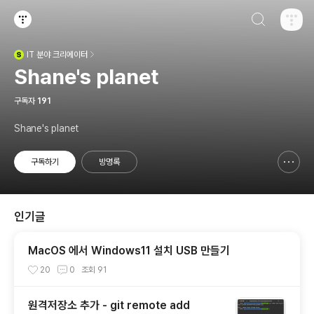
검색하기
티스토리
IT
분야 크리에이터
(새창열림)
Shane's planet
구독자
191
Shane's planet
구독하기
방명록
신고하기 레이어
열기
인기글
MacOS 에서 Windows11 설치 USB 만들기
20
0
조회
91
원격저장소 추가 - git remote add