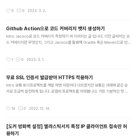
니다. 혼자만 오랫동안 사용해왔었는데, 주변에 마찬가지로 코딩문제 풀이를 하지만
작성시간
0
0
2023. 3. 2.
테스트를 너무 번거롭고 어렵다는 이유로 아예 작성하지 않는 친구들에게 소개해주
었습니다. 어떨지 몰랐는데 써보더니 너무 좋다며 유용하게 사용하고 테스트도 열심
히 작성하길래 다른 관심있는 분들도 쉽게 사용할 수 있도록 하기 위해 메이븐 centr
Github Action으로 코드 커버리지 뱃지 생성하기
al에 배포하기로 결정을 했습니다. 이전에는 jitpack 으로만 배포했었는데.. 이번에
글 내용
작업해보며 난이도 차이가 너무 커서 당황스러웠습니..
Intro Jacoco로 코드 커버리지 측정하기 에 이어지는 글 입니다. 이전 글에서는 코
드 커버리지란 무엇인지, 그리고 Jacoco를 활용해 Gradle 혹은 Maven으로 만든
자바 프로젝트의 코드 커버리지를 측정하는 방법에 대해 알아보았습니다. 이번에는
README.md파일에 빌드 성공여부와 코드 커버리지를 뱃지로 만들어 등록하는 방
작성시간
1
0
2023. 3. 1.
법에 대해 알아보려고 합니다. 별 것 아닌거 같아 보이는 이 뱃지 2개를 다는게 CI/C
D를 경험해보지 못한 저에게는 생각보다 쉽지 않았습니다. 이 뱃지를 만드는게 최종
목표가 아니고, 자동 테스트 및 Workflow를 통해 부산물로 얻어지는게 위의 Build
무료 SSL 인증서 발급받아 HTTPS 적용하기
결과와 코드커버리지 뱃지입니다. Github Action 등록 Codecov 회원가입 일단
글 내용
깃헙 액션에 등록에 ..
Intro 보통 토이프로젝트를 개발 하면 사람마다 다르겠지만 보통은 아래와 같은 순
서로 조금씩 발전하게 됩니다. 로컬에 프로젝트를 띄워봅니다. 가장 기본적인 첫 단
계 입니다. 각자의 컴퓨터에서 친구들과 같이 개발하기 위해 외부 DB를 연동 합니다.
AWS RDS가 가장 쉽지만 잘못하면 비용이 무지막지하게 청구 될 수 있으니 보통 안
작성시간
16
0
2022. 12. 14.
쓰는 컴퓨터를 서버로 사용하곤 합니다만 방화벽 및 포트포워딩과의 전쟁이 처음 펼
쳐집니다. 2단계 치고는 꽤 매콤한 편 입니다. 개발한 프로젝트를 계속 띄워 놓고 싶
습니다. 어디서든 접근할 수 있었으면 해서 띄워둡니다. DB서버 띄워놓는 것 처럼 안
[도커 방화벽 설정] 엘라스틱서치 특정 IP 클라이언트 접속만 허
쓰는 윈도우 PC에 IDE나 외장 톰캣 혹은 스프링 부트를 jar 파일로 바로 띄워놓고 2
용하기
4시간 컴퓨터를 켜 둡니다. 2단계에서 방화..
글 내용