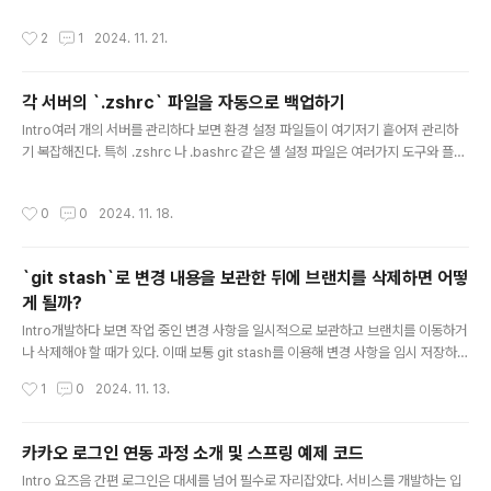
d of Life)에 도달하면서 공식 미러에서 패키지 다운로드가 더 이상 지원되지 않는
작성시간
2
1
2024. 11. 21.
것이 원인이었다.CeontOS 7 베이스가 404를 응답한다CentOS의 EOL다들 알
고 있는 것처럼 CentOS는 Red Hat Enterprise Linux(RHEL) 기반의 무료 운영
체제다. 하지만 최근 몇 년 동안 CentOS 프로젝트는 큰 변화를 겪었다. 특히 Cent
각 서버의 `.zshrc` 파일을 자동으로 백업하기
OS 8의 EOL 선언과 함께 CentOS Stream으로의 전환이 큰 논란을 불러일으켰
글 내용
다. C..
Intro여러 개의 서버를 관리하다 보면 환경 설정 파일들이 여기저기 흩어져 관리하
기 복잡해진다. 특히 .zshrc 나 .bashrc 같은 셸 설정 파일은 여러가지 도구와 플러
그인, alias를 관리하는 파일이라서 해당 파일 내용을 잃어버리거나 실수로 덮어쓴
다면 굉장히 번거로워진다.개인적으로는 이 문제를 해결하기 위해 .zshrc 파일을 G
작성시간
0
0
2024. 11. 18.
it 리포지토리에 자동으로 백업하는 시스템을 만들었다. 한번 시스템을 구축해두니,
가끔 쉘 설정 파일 편집한 날에는 새벽에 자동으로 백업이 되어 있으니 매우 편해서
해당 내용을 공유해보려한다.이번 글에서는 cron 스케줄링을 활용해 각 서버에서 .z
`git stash`로 변경 내용을 보관한 뒤에 브랜치를 삭제하면 어떻
shrc 파일을 매일 자동으로 백업하는 방법을 차근차근 설명해 보겠다.Git 리포지토
게 될까?
리리포지토리 생성 및 SSH 키 등록백..
글 내용
Intro개발하다 보면 작업 중인 변경 사항을 일시적으로 보관하고 브랜치를 이동하거
나 삭제해야 할 때가 있다. 이때 보통 git stash를 이용해 변경 사항을 임시 저장하는
데, 만약 스태시해 둔 상태에서 브랜치를 삭제하면 어떻게 될까? 혹시 스태시한 작업
작성시간
1
0
2024. 11. 13.
이 사라지지는 않을까? 이번 포스트에서는 git stash와 브랜치 삭제의 관계를 알아
본다.git stashgit stash는 현재 작업 중인 변경 사항(커밋되지 않은 파일 및 수정
된 파일)을 임시 저장해 두는 기능이다. 이때 스태시는 브랜치에 의존하지 않고, 저장
카카오 로그인 연동 과정 소개 및 스프링 예제 코드
된 작업은 저장소 내에 독립적으로 유지된다. 즉, 특정 브랜치에서 git stash를 사용
글 내용
Intro 요즈음 간편 로그인은 대세를 넘어 필수로 자리잡았다. 서비스를 개발하는 입
해도 이 스태시 항목은 브랜치가 아닌 저장소 자체에 저장되기 때문에 다른 브랜치로